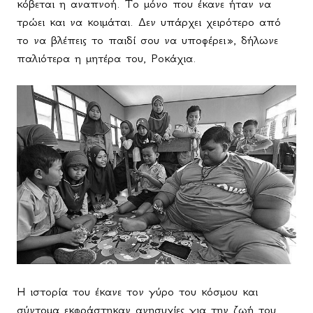
κόβεται η αναπνοή. Το
μόνο
που
έκανε
ήταν
να
τρώει
και
να
κοιμάται
.
Δεν υπάρχει χειρότερο από
το να βλέπεις το παιδί σου να υποφέρει», δήλωνε
παλιότερα η μητέρα του, Ροκάχια.
Η ιστορία του έκανε τον γύρο του κόσμου και
σύντομα εκφράστηκαν ανησυχίες για την ζωή του.