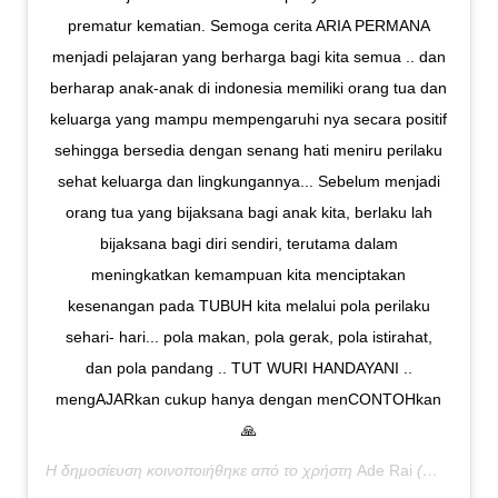
prematur kematian. Semoga cerita ARIA PERMANA
menjadi pelajaran yang berharga bagi kita semua .. dan
berharap anak-anak di indonesia memiliki orang tua dan
keluarga yang mampu mempengaruhi nya secara positif
sehingga bersedia dengan senang hati meniru perilaku
sehat keluarga dan lingkungannya... Sebelum menjadi
orang tua yang bijaksana bagi anak kita, berlaku lah
bijaksana bagi diri sendiri, terutama dalam
meningkatkan kemampuan kita menciptakan
kesenangan pada TUBUH kita melalui pola perilaku
sehari- hari... pola makan, pola gerak, pola istirahat,
dan pola pandang .. TUT WURI HANDAYANI ..
mengAJARkan cukup hanya dengan menCONTOHkan
🙏
Η δημοσίευση κοινοποιήθηκε από το χρήστη
Ade Rai
(@ade_rai) στις