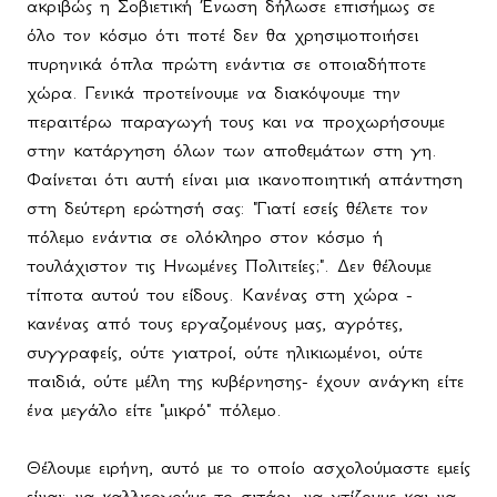
ακριβώς η Σοβιετική Ένωση δήλωσε επισήμως σε
όλο τον κόσμο ότι ποτέ δεν θα χρησιμοποιήσει
πυρηνικά όπλα πρώτη ενάντια σε οποιαδήποτε
χώρα. Γενικά προτείνουμε να διακόψουμε την
περαιτέρω παραγωγή τους και να προχωρήσουμε
στην κατάργηση όλων των αποθεμάτων στη γη.
Φαίνεται ότι αυτή είναι μια ικανοποιητική απάντηση
στη δεύτερη ερώτησή σας: "Γιατί εσείς θέλετε τον
πόλεμο ενάντια σε ολόκληρο στον κόσμο ή
τουλάχιστον τις Ηνωμένες Πολιτείες;". Δεν θέλουμε
τίποτα αυτού του είδους. Κανένας στη χώρα -
κανένας από τους εργαζομένους μας, αγρότες,
συγγραφείς, ούτε γιατροί, ούτε ηλικιωμένοι, ούτε
παιδιά, ούτε μέλη της κυβέρνησης- έχουν ανάγκη είτε
ένα μεγάλο είτε "μικρό" πόλεμο.
Θέλουμε ειρήνη, αυτό με το οποίο ασχολούμαστε εμείς
είναι: να καλλιεργούμε το σιτάρι, να χτίζουμε και να