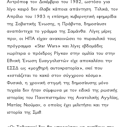
Αντρόποφ τον Δεκέμβριο του 1982, ωστόσο για
λίγο καιρό δεν έλαβε κάποια απάντηση. Τελικά, τον
Απρίλιο του 1983 η επίσημη κυβερνητική εφημερίδα
της Σοβιετικής Ένωσης, η Πράβντα, δημοσίευσε
αναπάντεχα το γράμμα της Σαμάνθα. Λίγες μέρες
πριν, οι ΗΠΑ είχαν ανακοινώσει το πυραυλικό τους
πρόγραμμα
«
Star
Wars
» και λίγες εβδομάδες
νωρίτερα ο πρόεδρος Ρίγκαν στην ομιλία του στην
Εθνική Ένωση Ευαγγελιστών είχε αποκαλέσει την
ΕΣΣΔ ως «μοχθηρή αυτοκρατορία», εκεί που
«εστιάζεται το κακό στον σύγχρονο κόσμο».
Φυσικά, η χρονική στιγμή της δημοσίευσης μόνο
τυχαία δεν ήταν σύμφωνα με τον ειδικό της ρωσικής
ιστορίας του Πανεπιστημίου της Ανατολικής Αγγλίας,
Ματίας Νιούμαν, ο οποίος έχει μελετήσει και την
ιστορία της Σμιθ.
«Οι Σοβιετικοί δεν θα μπορούσαν να αντέξουν την