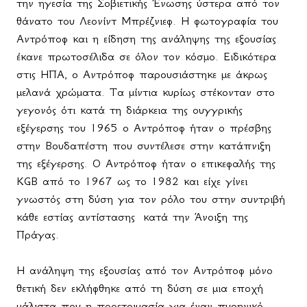
την ηγεσία της Σοβιετικής Ένωσης ύστερα από τον
θάνατο του Λεονίντ Μπρέζνιεφ. Η φωτογραφία του
Αντρόποφ και η είδηση της ανάληψης της εξουσίας
έκανε πρωτοσέλιδα σε όλον τον κόσμο. Ειδικότερα
στις ΗΠΑ, ο Αντρόποφ παρουσιάστηκε με άκρως
μελανά χρώματα. Τα μίντια κυρίως στέκονταν στο
γεγονός ότι κατά τη διάρκεια της ουγγρικής
εξέγερσης του 1965 ο Αντρόποφ ήταν ο πρέσβης
στην Βουδαπέστη που συντέλεσε στην κατάπνιξη
της εξέγερσης. Ο Αντρόποφ ήταν ο επικεφαλής της
KGB
από το 1967 ως το 1982 και είχε γίνει
γνωστός στη δύση για τον ρόλο του στην συντριβή
κάθε εστίας αντίστασης
κατά την Άνοιξη της
Πράγας.
Η ανάληψη της εξουσίας από τον Αντρόποφ μόνο
θετική δεν εκλήφθηκε από τη δύση σε μια εποχή
μάλιστα που η προετοιμασία για έναν πυρηνικό