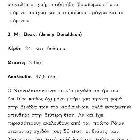
φευγαλέα στιγμή, επειδή ήδη "βρισκόμαστε" στο
επόμενο πράγμα και στο επόμενο πράγμα και το
επόμενο».
2.
Mr
.
Beast
(
Jimmy
Donaldson
)
Κέρδη
: 24 εκατ. δολάρια
Θεάσεις
: 3 δισ.
Ακόλουθοι
: 47,8
εκατ
.
Ο Ντόναλντσον είναι το νέο μεγάλο αστέρι του
YouTube
καθώς όχι μόνο μπήκε για πρώτη φορά
στην δεκάδα των πιο κερδισμένων, αλλά εκτοξεύτηκε
απευθείας στην δεύτερη θέση. Αν και έχει
περισσότερους ακολούθους από τον πρώτο Ράιαν
φτανοντας σχεδόν τους 50 εκατ. οι θεάσεις των
βίντεό του είναι κατά πολύ λιγότερες καθώς φτάνουν