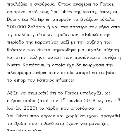
πουλόβερ ή σκούφους. Όπως αναφέρει το
Forbes
,
ορισμένοι από τους
YouTubers της λίστας
, όπως οι
Dobrik
και
Markiplier
, μπορούν να βγάζουν εύκολα
500.000 δολάρια ή και περισσότερο τον μήνα από
τις πωλήσεις τέτοιων προϊόντων. «Ειδικά στην
περίοδο της καραντίνας μαζί με την αύξηση των
θεάσεων των βίντεο σημειώθηκε μια μεγάλη αύξηση
και στην πώληση αυτων των προϊόντων» τονίζει η
Νικίτα Κοπότουν, η οποία έχει δημιουργήσει την
πλατφόρμα
Juniper
στην οποία μπορεί να ανεβάσει
το
eshop
του κάποιος
influencer
.
Αξίζει να σημειωθεί ότι το
Forbes
υπολογίζει ως
η
η
ετήσια έσοδα (από την 1
Ιουνίου 2019 ως την 1
Ιουνίου 2020) τα κέρδη που αποκόμισαν οι
YouTubers
προ φόρων και χωρίς να έχουν αφαιρεθεί
τα έξοδα που πιθανότατα έχουν για μάνατζετ,
δικηγόρους κλπ.