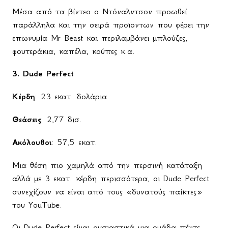
Μέσα από τα βίντεο ο Ντόναλντσον προωθεί
παράλληλα και την σειρά προϊοντων που φέρει την
επωνυμία
Mr
Beast
και περιλαμβάνει μπλούζες,
φουτεράκια, καπέλα, κούπες κ.α.
3.
Dude Perfect
Κέρδη
: 23 εκατ. δολάρια
Θεάσεις
: 2,77 δισ.
Ακόλουθοι
: 57,5 εκατ.
Μια θέση πιο χαμηλά από την περσινή κατάταξη
αλλά με 3 εκατ. κέρδη περισσότερα, οι Dude Perfect
συνεχίζουν να είναι από τους «δυνατούς παίκτες»
του
YouTube
.
Οι Dude Perfect είναι ουσιαστικά μια ομάδα πέντε