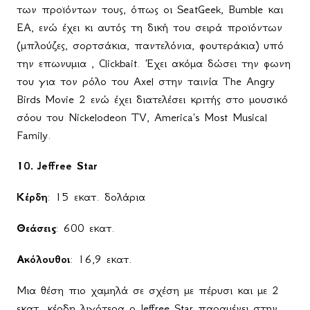
των προϊόντων τους, όπως οι
SeatGeek
,
Bumble
και
EA
, ενώ έχει κι αυτός τη δική του σειρά προϊόντων
(μπλούζες, σορτσάκια, παντελόνια, φουτεράκια) υπό
την επωνυμια ,
Clickbait
. Έχει ακόμα δώσει την φωνη
του για τον ρόλο του
Axel
στην ταινία
The
Angry
Birds
Movie
2 ενώ έχει διατελέσει κριτής στο μουσικό
σόου του
Nickelodeon
TV
,
America
'
s
Most
Musical
Family
.
10.
Jeffree Star
Κέρδη
: 15 εκατ. δολάρια
Θεάσεις
: 600 εκατ.
Ακόλουθοι
: 16,9 εκατ.
Μια θέση πιο χαμηλά σε σχέση με πέρυσι και με 2
εκατ. κέρδη λιγότερα ο Jeffree Star παραμένει στην