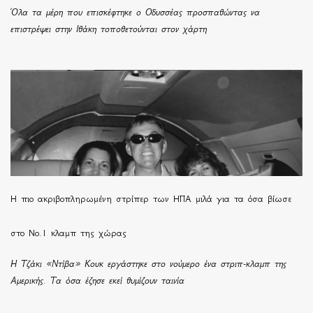
Όλα τα μέρη που επισκέφτηκε ο Οδυσσέας προσπαθώντας να
επιστρέψει στην Ιθάκη τοποθετούνται στον χάρτη
H πιο ακριβοπληρωμένη στρίπερ των ΗΠΑ μιλά για τα όσα βίωσε
στο Νο.1 κλαμπ της χώρας
Η Τζάκι «Ντίβα» Κουκ εργάστηκε στο νούμερο ένα στριπ-κλαμπ της
Αμερικής. Τα όσα έζησε εκεί θυμίζουν ταινία