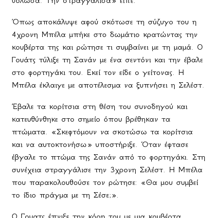
θόλωσα. Την στραγγάλισα» είπε.
Όπως αποκάλυψε αφού σκότωσε τη σύζυγο του η
4χρονη Μπέλα μπήκε στο δωμάτιο κρατώντας την
κουβέρτα της και ρώτησε τι συμβαίνει με τη μαμά. Ο
Γουάτς τύλιξε τη Σανάν με ένα σεντόνι και την έβαλε
στο φορτηγάκι του. Εκεί τον είδε ο γείτονας. Η
Μπέλα έκλαιγε με αποτέλεσμα να ξυπνήσει η Σελέστ.
Έβαλε τα κορίτσια στη θέση του συνοδηγού και
κατευθύνθηκε στο σημείο όπου βρέθηκαν τα
πτώματα. «Σκεφτόμουν να σκοτώσω τα κορίτσια
και να αυτοκτονήσω» υποστήριξε. Όταν έφτασε
έβγαλε το πτώμα της Σανάν από το φορτηγάκι. Στη
συνέχεια στραγγάλισε την 3χρονη Σελέστ. Η Μπέλα
που παρακολουθούσε τον ρώτησε: «Θα μου συμβεί
το ίδιο πράγμα με τη Σέσε;».
Ο Γουατς έπνιξε την κόρη του με μια κουβέρτα.