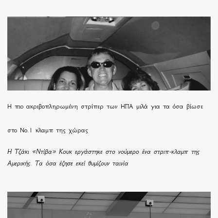
H πιο ακριβοπληρωμένη στρίπερ των ΗΠΑ μιλά για τα όσα βίωσε
στο Νο.1 κλαμπ της χώρας
Η Τζάκι «Ντίβα» Κουκ εργάστηκε στο νούμερο ένα στριπ-κλαμπ της
Αμερικής. Τα όσα έζησε εκεί θυμίζουν ταινία