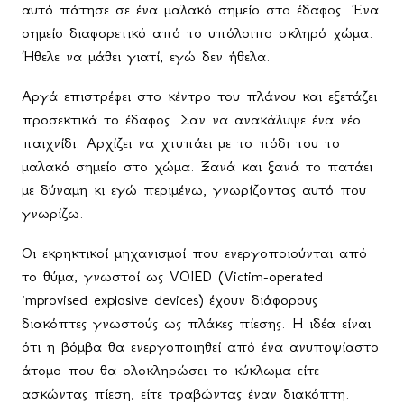
αυτό πάτησε σε ένα μαλακό σημείο στο έδαφος. Ένα
σημείο διαφορετικό από το υπόλοιπο σκληρό χώμα.
Ήθελε να μάθει γιατί, εγώ δεν ήθελα.
Αργά επιστρέφει στο κέντρο του πλάνου και εξετάζει
προσεκτικά το έδαφος. Σαν να ανακάλυψε ένα νέο
παιχνίδι. Αρχίζει να χτυπάει με το πόδι του το
μαλακό σημείο στο χώμα. Ξανά και ξανά το πατάει
με δύναμη κι εγώ περιμένω, γνωρίζοντας αυτό που
γνωρίζω.
Οι εκρηκτικοί μηχανισμοί που ενεργοποιούνται από
το θύμα, γνωστοί ως
VOIED
(
Victim
-
operated
improvised
explosive
devices
) έχουν διάφορους
διακόπτες γνωστούς ως πλάκες πίεσης. Η ιδέα είναι
ότι η βόμβα θα ενεργοποιηθεί από ένα ανυποψίαστο
άτομο που θα ολοκληρώσει το κύκλωμα είτε
ασκώντας πίεση, είτε τραβώντας έναν διακόπτη.