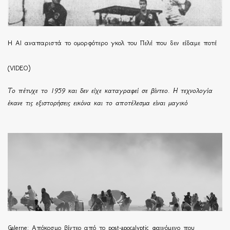
Η ΑΙ αναπαριστά το ομορφότερο γκολ του Πελέ που δεν είδαμε ποτέ
(VIDEO)
Το πέτυχε το 1959 και δεν είχε καταγραφεί σε βίντεο. Η τεχνολογία
έκανε τις εξιστορήσεις εικόνα και το αποτέλεσμα είναι μαγικό
Galerne: Απόκοσμο βίντεο από το post-apocalyptic φαινόμενο που