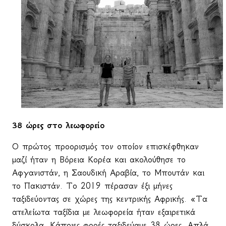
38 ώρες στο λεωφορείο
Ο πρώτος προορισμός τον οποίον επισκέφθηκαν
μαζί ήταν η Βόρεια Κορέα και ακολούθησε το
Αφγανιστάν, η Σαουδική Αραβία, το Μπουτάν και
το Πακιστάν. Το 2019 πέρασαν έξι μήνες
ταξιδεύοντας σε χώρες της κεντρικής Αφρικής. «Τα
ατελείωτα ταξίδια με λεωφορεία ήταν εξαιρετικά
δύσκολα. Κάποιες φορές ταξιδεύαμε 38 ώρες. Απλά