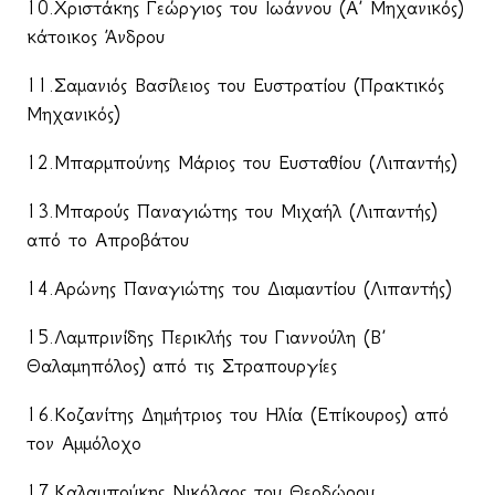
10.Χριστάκης Γεώργιος του Ιωάννου (Α΄ Μηχανικός)
κάτοικος Άνδρου
11.Σαμανιός Βασίλειος του Ευστρατίου (Πρακτικός
Μηχανικός)
12.Μπαρμπούνης Μάριος του Ευσταθίου (Λιπαντής)
13.Μπαρούς Παναγιώτης του Μιχαήλ (Λιπαντής)
από το Απροβάτου
14.Αρώνης Παναγιώτης του Διαμαντίου (Λιπαντής)
15.Λαμπρινίδης Περικλής του Γιαννούλη (Β΄
Θαλαμηπόλος) από τις Στραπουργίες
16.Κοζανίτης Δημήτριος του Ηλία (Επίκουρος) από
τον Αμμόλοχο
17.Καλαμπούκης Νικόλαος του Θεοδώρου