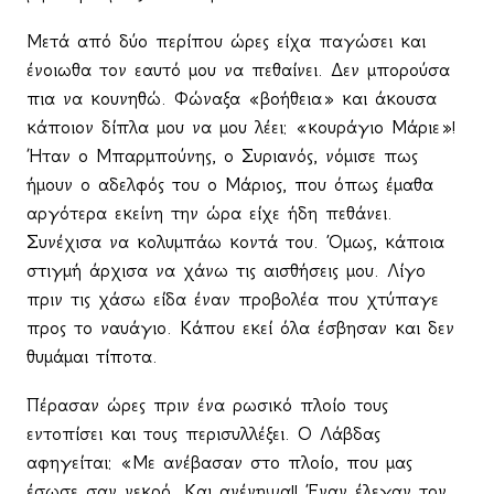
Μετά από δύο περίπου ώρες είχα παγώσει και
ένοιωθα τον εαυτό μου να πεθαίνει. Δεν μπορούσα
πια να κουνηθώ. Φώναξα «βοήθεια» και άκουσα
κάποιον δίπλα μου να μου λέει: «κουράγιο Μάριε»!
Ήταν ο Μπαρμπούνης, ο Συριανός, νόμισε πως
ήμουν ο αδελφός του ο Μάριος, που όπως έμαθα
αργότερα εκείνη την ώρα είχε ήδη πεθάνει.
Συνέχισα να κολυμπάω κοντά του. Όμως, κάποια
στιγμή άρχισα να χάνω τις αισθήσεις μου. Λίγο
πριν τις χάσω είδα έναν προβολέα που χτύπαγε
προς το ναυάγιο. Κάπου εκεί όλα έσβησαν και δεν
θυμάμαι τίποτα.
Πέρασαν ώρες πριν ένα ρωσικό πλοίο τους
εντοπίσει και τους περισυλλέξει. Ο Λάβδας
αφηγείται: «Με ανέβασαν στο πλοίο, που μας
έσωσε σαν νεκρό. Και ανένηψα!! Έναν έλεγαν τον