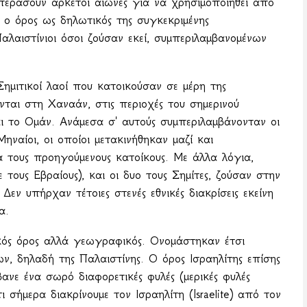
περάσουν αρκετοί αιώνες για να χρησιμοποιηθεί από
 ο όρος ως δηλωτικός της συγκεκριμένης
λαιστίνιοι όσοι ζούσαν εκεί, συμπεριλαμβανομένων
ημιτικοί λαοί που κατοικούσαν σε μέρη της
νται στη Χαναάν, στις περιοχές του σημερινού
αι το Ομάν. Ανάμεσα σ' αυτούς συμπεριλαμβάνονταν οι
Μηναίοι, οι οποίοι μετακινήθηκαν μαζί και
 τους προηγούμενους κατοίκους. Με άλλα λόγια,
ε τους Εβραίους), και οι δυο τους Σημίτες, ζούσαν στην
εν υπήρχαν τέτοιες στενές εθνικές διακρίσεις εκείνη
α.
νικός όρος αλλά γεωγραφικός. Ονομάστηκαν έτσι
ν, δηλαδή της Παλαιστίνης. Ο όρος Ισραηλίτης επίσης
ανε ένα σωρό διαφορετικές φυλές (μερικές φυλές
τι σήμερα διακρίνουμε τον Ισραηλίτη (Israelite) από τον