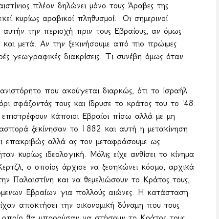
ιστίνιος πλέον δηλώνει μόνο τους Άραβες της
κεί κυρίως αραβικοί πληθυσμοί.
Οι σημερινοί
σ' αυτήν την περιοχή πριν τους Εβραίους, αν όμως
 και μετά. Αν την ξεκινήσουμε από πιο πρώιμες
κρές γεωγραφικές διακρίσεις. Τι συνέβη όμως όταν
ανιστόρητο που ακούγεται διαρκώς, ότι το Ισραήλ
ζόρι σφάζοντάς τους και ίδρυσε το κράτος του το '48.
επιστρέφουν κάποιοι Εβραίοι πίσω αλλά με μη
ιασπορά ξεκίνησαν το 1882 και αυτή η μετακίνηση
ται επακριβώς αλλά ας τον μεταφράσουμε ως
ταν κυρίως ιδεολογική. Μόλις είχε ανθίσει το κίνημα
ερτζλ, ο οποίος άρχισε να ξεσηκώνει κόσμο, αρχικά
ν Παλαιστίνη και να θεμελιώσουν το Κράτος τους,
ώμενων Εβραίων για πολλούς αιώνες. Η κατάσταση
ίχαν αποκτήσει την οικονομική δύναμη που τους
 οποίο θα μπορούσαν να στήσουν το Κράτος τους