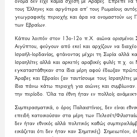
όνομα δεν είχε καμία σχέση με Άραβες. Έπρεπε να 
τους Έλληνες και αργότερα απ' τους Ρωμαίους αυτός
γεωγραφικής περιοχής και άρα να ονομαστούν ως Πα
των Εβραίων.
Κάπου λοιπόν στον 13ο-12ο π.Χ. αιώνα ορισμένοι Σ
Αιγύπτου, φεύγουν από εκεί και αρχίζουν να διαχέο
Ισραήλ-Ιορδανίας, φτάνοντας μέχρι τη Συρία αλλά κ
Ισραηλίτες αλλά και αρκετές αραβικές φυλές π.χ. οι 
εγκαταστάθηκαν στα ίδια μέρη αφού έδιωξαν πρώτα
Άραβες και Εβραίοι (αν ταυτίσουμε τους Ισραηλίτες μ
ίδια πάνω κάτω περιοχή για αιώνες και συμβίωναν. Δ
την περίοδο. Όλα τα έθνη ήταν εν πολλοίς ανάμεικτ
Συμπερασματικά, ο όρος Παλαιστίνιος, δεν είναι εθ
επειδή κατοικούσαν στα μέρη των Πελεσέτ/Φιλισταίω
δεν ήταν εθνικός αλλά πολιτικός καθώς συμπεριελάμβ
εικάζεται ότι δεν ήταν καν Σημιτικές). Σημειωτέον, ό