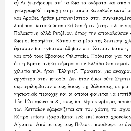
α) Ας ξεκινήσουμε απ' τα ίδια τα ονόματα και από 
γεωγραφική περιοχή στην οποία κατοικούν αυτοί οι 
και Άραβες, ήρθαν μεταγενέστερα στον συγκεκριμένο
λαοί που κατοικούσαν εκεί δεν ήταν (στην πλειοψηφ
Παλαιστίνη αλλά Ρετζένου, όπως την αποκαλούσαν 
ίδιοι οι Ισραηλίτες. Κάπου στα μέσα της δεύτερης χι
έφτασαν και εγκαταστάθηκαν στη Χαναάν κάποιες 
και από τους Εβραίους Φιλισταίοι. Πρόκειται για το
ότι η Κρήτη ανήκει σήμερα στην Ελλάδα δεν σημαίνε
χιλιετία π.Χ. ήταν ''Έλληνες''. Πρόκειται για αναχρο
αργότερα στην ιστορία. Δεν ήταν όμως ούτε Σημίτες
συμπεριλάμβαναν στους λαούς της θάλασσας, σε μια
νησιωτικές περιοχές και οι οποίοι φαίνεται να επιτ
13ο-12ο αιώνα π.Χ., ίσως και λίγο νωρίτερα, προκα
των Χετταίων εξαφανίζεται απ' τον χάρτη, το ισχυ
Κύπρο επίσης εξαφανίζεται ενώ εκεί κοντά χρονολο
Αίγυπτο. Από αυτούς τους Πελεσέτ προέκυψε το όνο