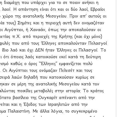
τη διαμάχη που υπάρχει για το σε ποιον ανήκει η
λαοί. Η απάντηση είναι ότι και οι δύο λαοί, Εβραίοι
 χώρο της ανατολικής Μεσογείου. Πριν απ' αυτούς οι
ία τους) Σημίτες και η περιοχή αυτή δεν ονομαζόταν
οι Αιγύπτιοι, ή Χαναάν, όπως την αποκαλούσαν οι
λιετίας π.Χ. από περιοχές της Κρήτης (και όχι μόνο)
φυλές που από τους Έλληνες αποκαλούνταν Πελασγοί
ν ίδιο λαό και όχι ΔΕΝ ήταν Έλληνες οι Πελασγοί. Το
ι ότι όποιος λαός κατοικούσε εκεί κατά τη δεύτερη
νισμό καθώς ο όρος ''Έλληνες'' εμφανίζεται πολύ
. Οι Αιγύπτιοι τους ονόμαζαν Πελεσέτ και τους
 σειρά λαών δηλαδή που κατοικούσαν κυρίως σε
έθηκαν σε μέρη της ανατολικής Μεσογείου κατά τον
λώντας ποικίλες μεταβολές στην ιστορία: Το κράτος
ρότατο βασίλειο της Ουγκαρίτ απέναντι από την
γείται και η Έξοδος των Ισραηλιτών από την
μα Παλαιστίνη. Με άλλα λόγια, το συγκεκριμένο