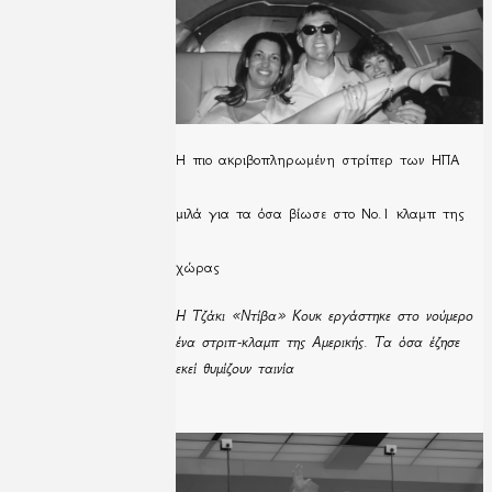
H πιο ακριβοπληρωμένη στρίπερ των ΗΠΑ
μιλά για τα όσα βίωσε στο Νο.1 κλαμπ της
χώρας
Η Τζάκι «Ντίβα» Κουκ εργάστηκε στο νούμερο
ένα στριπ-κλαμπ της Αμερικής. Τα όσα έζησε
εκεί θυμίζουν ταινία