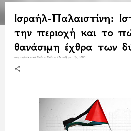
Ισραήλ-Παλαιστίνη: Ισ
την περιοχή και τo π
θανάσιμη έχθρα των δ
αναρτήθηκε από
Wilson Wilson
Οκτωβρίου 09, 2023