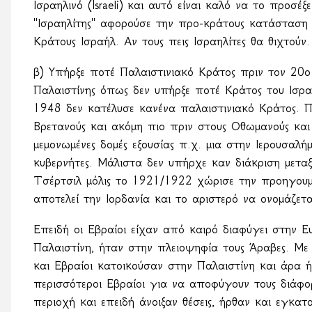
Ισραηλινό (Israeli) και αυτό είναι καλό να το προσέ
''Ισραηλίτης'' αφορούσε την προ-κράτους κατάσταση ε
Κράτους Ισραήλ. Αν τους πεις Ισραηλίτες θα θιχτούν
β) Υπήρξε ποτέ Παλαιστινιακό Κράτος πριν τον 20ο
Παλαιστίνης όπως δεν υπήρξε ποτέ Κράτος του Ισρα
1948 δεν κατέλυσε κανένα παλαιστινιακό Κράτος. Π
Βρετανούς και ακόμη πιο πριν στους Οθωμανούς και
μεμονωμένες δομές εξουσίας π.χ. μια στην Ιερουσαλήμ
κυβερνήτες. Μάλιστα δεν υπήρχε καν διάκριση μεταξύ
Τσέρτσιλ μόλις το 1921/1922 χώρισε την προηγουμέ
αποτελεί την Ιορδανία και το αριστερό να ονομάζετα
Επειδή οι Εβραίοι είχαν από καιρό διαφύγει στην 
Παλαιστίνη, ήταν στην πλειοψηφία τους Άραβες. Με 
και Εβραίοι κατοικούσαν στην Παλαιστίνη και άρα ήτα
περισσότεροι Εβραίοι για να αποφύγουν τους διάφο
περιοχή και επειδή άνοιξαν θέσεις, ήρθαν και εγκατ