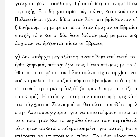
γεωγραφικές τοποθεσίες. Γι' αυτό και το όνομα Παλα
περιοχής. Επειδή για αρκετούς αιώνες κατοικούσαν ε
Παλαιστίνιοι έχουν δίκιο όταν λένε ότι βρίσκονταν 
ξεκινήσουμε τη μέτρηση από όταν έφυγαν οι Εβραίοι
εποχές τότε και οι δύο λαοί ζούσαν μαζί με μόνο μι
άρχισαν να έρχονται πίσω οι Εβραίοι;
γ) Δεν υπάρχει μεγαλύτερη ανακρίβεια απ' αυτό το 
ήρθε ξαφνικά, πέταξε έξω τους Παλαιστίνιους με το 
Ήδη από τα μέσα του 19ου αιώνα είχαν αρχίσει να 
μαζικό ρυθμό. Τα μαζικά κύματα Εβραίων από τη δ
αποτελεί την πρώτη ''αλιά'' (ο όρος δεν μεταφράζε
εποικισμό). Η αιτία γι' αυτή την επιστροφή αρχικά ή
του σύγχρονου Σιωνισμού με θιασώτη τον Θίοντορ Χ
στην Αυστροουγγαρία, για να επιστρέψουν πίσω στη
το οποίο ήταν και το μεγάλο όνειρο των περιπλαν
τότε ήταν αρκετά σταθεροποιημένη για αυτούς και ε
επέτρεπε να επιστρέψουν πίσω. Το μόνο μέρος στο