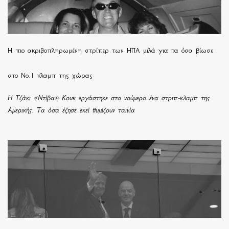
H πιο ακριβοπληρωμένη στρίπερ των ΗΠΑ μιλά για τα όσα βίωσε
στο Νο.1 κλαμπ της χώρας
Η Τζάκι «Ντίβα» Κουκ εργάστηκε στο νούμερο ένα στριπ-κλαμπ της
Αμερικής. Τα όσα έζησε εκεί θυμίζουν ταινία