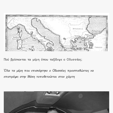
Πού βρίσκονται τα μέρη όπου ταξίδεψε ο Οδυσσέας;
Όλα τα μέρη που επισκέφτηκε ο Οδυσσέας προσπαθώντας να
επιστρέψει στην Ιθάκη τοποθετούνται στον χάρτη