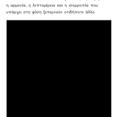
η αρμονία, η λεπτομέρεια και η ισορροπία που
υπάρχει στη φύση ξεπερνούν οτιδήποτε άλλο.