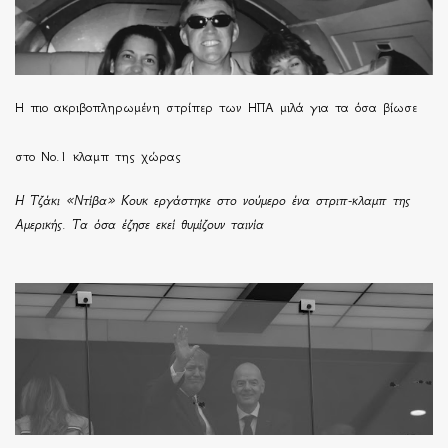
H πιο ακριβοπληρωμένη στρίπερ των ΗΠΑ μιλά για τα όσα βίωσε
στο Νο.1 κλαμπ της χώρας
Η Τζάκι «Ντίβα» Κουκ εργάστηκε στο νούμερο ένα στριπ-κλαμπ της
Αμερικής. Τα όσα έζησε εκεί θυμίζουν ταινία