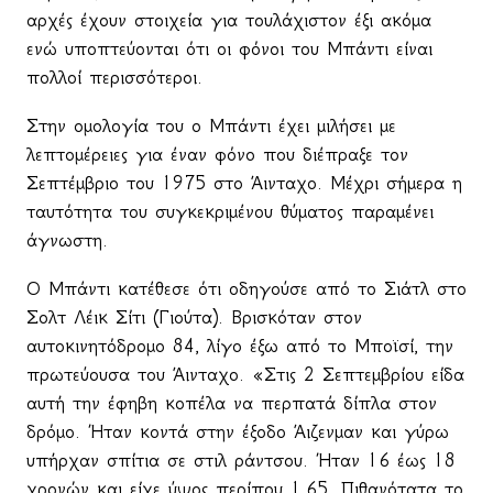
αρχές έχουν στοιχεία για τουλάχιστον έξι ακόμα
ενώ υποπτεύονται ότι οι φόνοι του Μπάντι είναι
πολλοί περισσότεροι.
Στην ομολογία του ο Μπάντι έχει μιλήσει με
λεπτομέρειες για έναν φόνο που διέπραξε τον
Σεπτέμβριο του 1975 στο Άινταχο. Μέχρι σήμερα η
ταυτότητα του συγκεκριμένου θύματος παραμένει
άγνωστη.
Ο Μπάντι κατέθεσε ότι οδηγούσε από το Σιάτλ στο
Σολτ Λέικ Σίτι (Γιούτα). Βρισκόταν στον
αυτοκινητόδρομο 84, λίγο έξω από τ
o
Μποϊσί, την
πρωτεύουσα του Άινταχο. «Στις 2 Σεπτεμβρίου είδα
αυτή την έφηβη κοπέλα να περπατά δίπλα στον
δρόμο. Ήταν κοντά στην έξοδο Άιζενμαν και γύρω
υπήρχαν σπίτια σε στιλ ράντσου. Ήταν 16 έως 18
χρονών και είχε ύψος περίπου 1,65. Πιθανότατα το