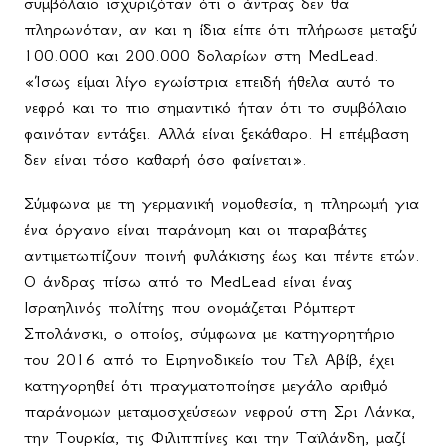
συμβόλαιο ισχυριζόταν ότι ο άντρας δεν θα
πληρωνόταν, αν και η ίδια είπε ότι πλήρωσε μεταξύ
100.000 και 200.000 δολαρίων στη MedLead.
«Ίσως είμαι λίγο εγωίστρια επειδή ήθελα αυτό το
νεφρό και το πιο σημαντικό ήταν ότι το συμβόλαιο
φαινόταν εντάξει. Αλλά είναι ξεκάθαρο. Η επέμβαση
δεν είναι τόσο καθαρή όσο φαίνεται».
Σύμφωνα με τη γερμανική νομοθεσία, η πληρωμή για
ένα όργανο είναι παράνομη και οι παραβάτες
αντιμετωπίζουν ποινή φυλάκισης έως και πέντε ετών.
Ο άνδρας πίσω από το MedLead είναι ένας
Ισραηλινός πολίτης που ονομάζεται Ρόμπερτ
Σπολάνσκι, ο οποίος, σύμφωνα με κατηγορητήριο
του 2016 από το Ειρηνοδικείο του Τελ Αβίβ, έχει
κατηγορηθεί ότι πραγματοποίησε μεγάλο αριθμό
παράνομων μεταμοσχεύσεων νεφρού στη Σρι Λάνκα,
την Τουρκία, τις Φιλιππίνες και την Ταϊλάνδη, μαζί