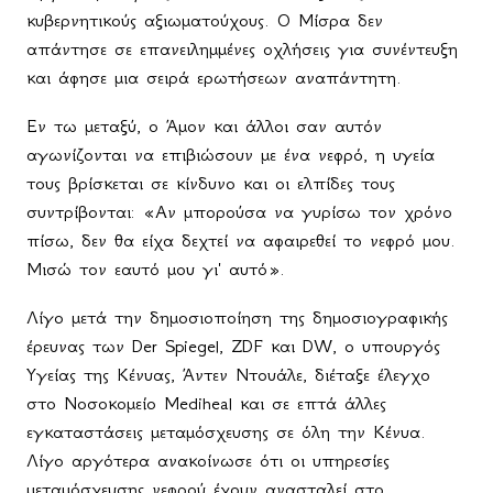
κυβερνητικούς αξιωματούχους. Ο Μίσρα δεν
απάντησε σε επανειλημμένες οχλήσεις για συνέντευξη
και άφησε μια σειρά ερωτήσεων αναπάντητη.
Εν τω μεταξύ, ο Άμον και άλλοι σαν αυτόν
αγωνίζονται να επιβιώσουν με ένα νεφρό, η υγεία
τους βρίσκεται σε κίνδυνο και οι ελπίδες τους
συντρίβονται: «Αν μπορούσα να γυρίσω τον χρόνο
πίσω, δεν θα είχα δεχτεί να αφαιρεθεί το νεφρό μου.
Μισώ τον εαυτό μου γι' αυτό».
Λίγο μετά την δημοσιοποίηση της δημοσιογραφικής
έρευνας των Der Spiegel, ZDF και DW, ο υπουργός
Υγείας της Κένυας, Άντεν Ντουάλε, διέταξε έλεγχο
στο Νοσοκομείο Mediheal και σε επτά άλλες
εγκαταστάσεις μεταμόσχευσης σε όλη την Κένυα.
Λίγο αργότερα ανακοίνωσε ότι οι υπηρεσίες
μεταμόσχευσης νεφρού έχουν ανασταλεί στο