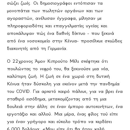
σώζει ζωές. Οι δημοσιογράφοι εντόπισαν τα
μονοπάτια των πωλητών οργάνων και των
αγοραστών, ανέλυσαν έγγραφα, μίλησαν με
πληροφοριοδότες και επαγγελματίες υγείας και
αποκάλυψαν πώς ένα διεθνές δίκτυο - που ξεκινά
από ένα νοσοκομείο στην Κένυα- προσέλκυε σκιώδεις
διακινητές από τη Γερμανία.
Ο 22χρονος Άμον Κιπρούτο Μέλι σκέφτηκε ότι
πουλώντας το νεφρό του, θα ξεκινούσε μια νέα,
καλύτερη ζωή. Η ζωή σε ένα χωριό στη δυτική
Κένυα ήταν δύσκολη για εκείνον μετά την πανδημία
του COVID. Για αρκετό καιρό πάλευε, για να βρει ένα
σταθερό εισόδημα, μετακομίζοντας από τη μια
δουλειά στην άλλη: σε έναν έμπορο αυτοκινήτων, ένα
εργοτάξιο και αλλού. Μια μέρα, ένας φίλος τού είπε
για έναν γρήγορο και εύκολο τρόπο να κερδίσει
6.000 δολάρια: «Μου είπε ότι θα ήταν καλή