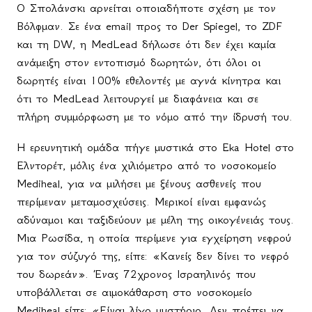
Ο Σπολάνσκι αρνείται οποιαδήποτε σχέση με τον
Βόλφμαν. Σε ένα email προς το Der Spiegel, το ZDF
και τη DW, η MedLead δήλωσε ότι δεν έχει καμία
ανάμειξη στον εντοπισμό δωρητών, ότι όλοι οι
δωρητές είναι 100% εθελοντές με αγνά κίνητρα και
ότι το MedLead λειτουργεί με διαφάνεια και σε
πλήρη συμμόρφωση με το νόμο από την ίδρυσή του.
Η ερευνητική ομάδα πήγε μυστικά στο Eka Hotel στο
Ελντορέτ, μόλις ένα χιλιόμετρο από το νοσοκομείο
Mediheal, για να μιλήσει με ξένους ασθενείς που
περίμεναν μεταμοσχεύσεις. Μερικοί είναι εμφανώς
αδύναμοι και ταξιδεύουν με μέλη της οικογένειάς τους.
Μια Ρωσίδα, η οποία περίμενε για εγχείρηση νεφρού
για τον σύζυγό της, είπε: «Κανείς δεν δίνει το νεφρό
του δωρεάν». Ένας 72χρονος Ισραηλινός που
υποβάλλεται σε αιμοκάθαρση στο νοσοκομείο
Mediheal είπε: «Είναι λίγο μυστήριο. Δεν πρέπει να