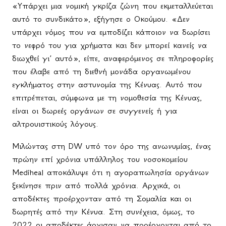
«Υπάρχει μια νομική γκρίζα ζώνη που εκμεταλλεύεται
αυτό το συνδικάτο», εξήγησε ο Οκούμου. «Δεν
υπάρχει νόμος που να εμποδίζει κάποιον να δωρίσει
το νεφρό του για χρήματα και δεν μπορεί κανείς να
διωχθεί γι’ αυτό», είπε, αναφερόμενος σε πληροφορίες
που έλαβε από τη διεθνή μονάδα οργανωμένου
εγκλήματος στην αστυνομία της Κένυας. Αυτό που
επιτρέπεται, σύμφωνα με τη νομοθεσία της Κένυας,
είναι οι δωρεές οργάνων σε συγγενείς ή για
αλτρουιστικούς λόγους.
Μιλώντας στη DW υπό τον όρο της ανωνυμίας, ένας
πρώην επί χρόνια υπάλληλος του νοσοκομείου
Mediheal αποκάλυψε ότι η αγοραπωλησία οργάνων
ξεκίνησε πριν από πολλά χρόνια. Αρχικά, οι
αποδέκτες προέρχονταν από τη Σομαλία και οι
δωρητές από την Κένυα. Στη συνέχεια, όμως, το
2022 οι αποδέκτες άρχισαν να προέρχονται από το