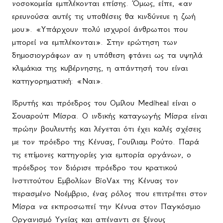
νοσοκομεία εμπλέκονται επίσης. Όμως, είπε, «αν
ερευνούσα αυτές τις υποθέσεις θα κινδύνευε η ζωή
μου». «Υπάρχουν πολύ ισχυροί άνθρωποι που
μπορεί να εμπλέκονται». Στην ερώτηση των
δημοσιογράφων αν η υπόθεση φτάνει ως τα υψηλά
κλιμάκια της κυβέρνησης, η απάντησή του είναι
κατηγορηματική: «Ναι».
Ιδρυτής και πρόεδρος του Ομίλου Mediheal είναι ο
Σουαρούπ Μίσρα. Ο ινδικής καταγωγής Μίσρα είναι
πρώην βουλευτής και λέγεται ότι έχει καλές σχέσεις
με τον πρόεδρο της Κένυας, Γουίλιαμ Ρούτο. Παρά
τις επίμονες κατηγορίες για εμπορία οργάνων, ο
πρόεδρος τον διόρισε πρόεδρο του κρατικού
Ινστιτούτου Εμβολίων BioVax της Κένυας τον
περασμένο Νοέμβριο, ένας ρόλος που επιτρέπει στον
Μίσρα να εκπροσωπεί την Κένυα στον Παγκόσμιο
Οργανισμό Υγείας και απέναντι σε ξένους