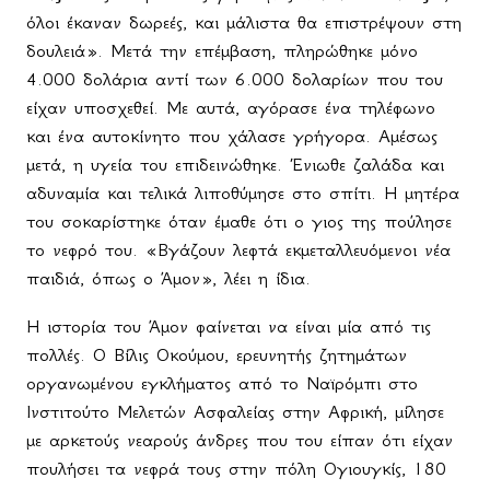
όλοι έκαναν δωρεές, και μάλιστα θα επιστρέψουν στη
δουλειά». Μετά την επέμβαση, πληρώθηκε μόνο
4.000 δολάρια αντί των 6.000 δολαρίων που του
είχαν υποσχεθεί. Με αυτά, αγόρασε ένα τηλέφωνο
και ένα αυτοκίνητο που χάλασε γρήγορα. Αμέσως
μετά, η υγεία του επιδεινώθηκε. Ένιωθε ζαλάδα και
αδυναμία και τελικά λιποθύμησε στο σπίτι. Η μητέρα
του σοκαρίστηκε όταν έμαθε ότι ο γιος της πούλησε
το νεφρό του. «Βγάζουν λεφτά εκμεταλλευόμενοι νέα
παιδιά, όπως ο Άμον», λέει η ίδια.
Η ιστορία του Άμον φαίνεται να είναι μία από τις
πολλές. Ο Βίλις Οκούμου, ερευνητής ζητημάτων
οργανωμένου εγκλήματος από το Ναϊρόμπι στο
Ινστιτούτο Μελετών Ασφαλείας στην Αφρική, μίλησε
με αρκετούς νεαρούς άνδρες που του είπαν ότι είχαν
πουλήσει τα νεφρά τους στην πόλη Ογιουγκίς, 180