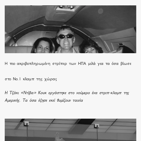
H πιο ακριβοπληρωμένη στρίπερ των ΗΠΑ μιλά για τα όσα βίωσε
στο Νο.1 κλαμπ της χώρας
Η Τζάκι «Ντίβα» Κουκ εργάστηκε στο νούμερο ένα στριπ-κλαμπ της
Αμερικής. Τα όσα έζησε εκεί θυμίζουν ταινία