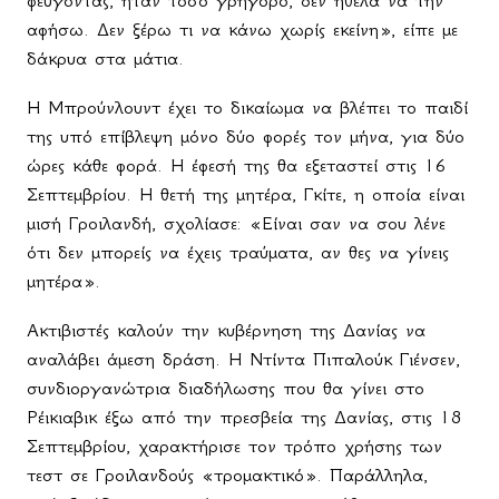
φεύγοντας, ήταν τόσο γρήγορο, δεν ήθελα να την
αφήσω. Δεν ξέρω τι να κάνω χωρίς εκείνη», είπε με
δάκρυα στα μάτια.
Η Μπρούνλουντ έχει το δικαίωμα να βλέπει το παιδί
της υπό επίβλεψη μόνο δύο φορές τον μήνα, για δύο
ώρες κάθε φορά. Η έφεσή της θα εξεταστεί στις 16
Σεπτεμβρίου. Η θετή της μητέρα, Γκίτε, η οποία είναι
μισή Γροιλανδή, σχολίασε: «Είναι σαν να σου λένε
ότι δεν μπορείς να έχεις τραύματα, αν θες να γίνεις
μητέρα».
Ακτιβιστές καλούν την κυβέρνηση της Δανίας να
αναλάβει άμεση δράση. Η Ντίντα Πιπαλούκ Γιένσεν,
συνδιοργανώτρια διαδήλωσης που θα γίνει στο
Ρέικιαβικ έξω από την πρεσβεία της Δανίας, στις 18
Σεπτεμβρίου, χαρακτήρισε τον τρόπο χρήσης των
τεστ σε Γροιλανδούς «τρομακτικό». Παράλληλα,