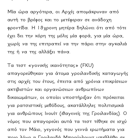
Μία ώρα αργότερα, οι Αρχές απομάκρυναν από
αυτή το βρέφος και το μετέφεραν σε ανάδοχη
φροντίδα. Η 18χρονη μητέρα δηλώνει ότι από τότε
έχει δει την κόρη της μόλις μία φορά, για μία ώρα,
χωρίς να της επιτραπεί να την πάρει στην αγκαλιά
της ή να της αλλάξει πάνα.
Τα τεστ «γονικής ικανότητας» (
FKU
)
απαγορεύθηκαν για άτομα γροιλανδικής καταγωγής
στις αρχές του έτους, έπειτα από χρόνια επικρίσεων
ακτιβιστών και οργανώσεων ανθρωπίνων
δικαιωμάτων, οι οποίοι υποστήριξαν ότι πρόκειται
για ρατσιστικές μεθόδους, ακατάλληλες πολιτισμικά
για ανθρώπους Ινουίτ (ιθαγενείς της Γροιλανδίας). Ο
νόμος που απαγορεύει αυτά τα τεστ τέθηκε σε ισχύ
από τον Μάιο, γεγονός που γεννά ερωτήματα για
ποιο λόγο η Γροιλανδή Μπρούνλουντ υπεβλήθη σε