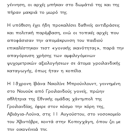
γέννηση, οι αρχές μπήκαν στο δωμάτιό της και της
πήραν μακριά το μωρό της.
Η υπόθεση έχει ήδη προκαλέσει διεθνείς αντιδράσεις
και πολιτική παρέμβαση, ενώ οι τοπικές αρχές που
αποφάσισαν την απομάκρυνση του παιδιού
επικαλέστηκαν τεστ «γονικής ικανότητας», παρά την
απαγόρευση χρήσης των αμφιλεγόμενων
ψυχομετρικών αξιολογήσεων σε άτομα γροιλανδικής
καταγωγής, όπως ήταν η κοπέλα.
Η 18χρονη Ιβάνα Νικολίνε Μπρούνλουντ, γεννημένη
στο Νουούκ από Γροιλανδούς γονείς, πρώην
αθλήτρια της Εθνικής ομάδας χάντμπολ της
Γροιλανδίας, έφερε στον κόσμο την κόρη της,
Αβιάγια-Λούνα, στις 11 Αυγούστου, στο νοσοκομείο
του Χβιντόβρε, κοντά στην Κοπεγχάγη, όπου ζει με
την οικογένειά της.