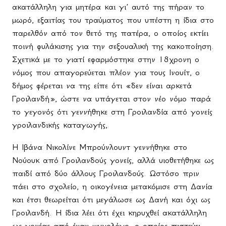
ακατάλληλη για μητέρα και γι’ αυτό της πήραν το
μωρό, εξαιτίας του τραύματος που υπέστη η ίδια στο
παρελθόν από τον θετό της πατέρα, ο οποίος εκτίει
ποινή φυλάκισης για την σεξουαλική της κακοποίηση.
Σχετικά με το γιατί εφαρμόστηκε στην 18χρονη ο
νόμος που απαγορεύεται πλέον για τους Ινουίτ, ο
δήμος φέρεται να της είπε ότι «δεν είναι αρκετά
Γροιλανδή», ώστε να υπάγεται στον νέο νόμο παρά
το γεγονός ότι γεννήθηκε στη Γροιλανδία από γονείς
γροιλανδικής καταγωγής,
Η Ιβάνα Νικολίνε Μπρούνλουντ γεννήθηκε στο
Νούουκ από Γροιλανδούς γονείς, αλλά υιοθετήθηκε ως
παιδί από δύο άλλους Γροιλανδούς. Ωστόσο πριν
πάει στο σχολείο, η οικογένεια μετακόμισε στη Δανία
και έτσι θεωρείται ότι μεγάλωσε ως Δανή και όχι ως
Γροιλανδή. Η ίδια λέει ότι έχει κηρυχθεί ακατάλληλη
ως γονέας από έναν ψυχολόγο, ο οποίος πιστεύει