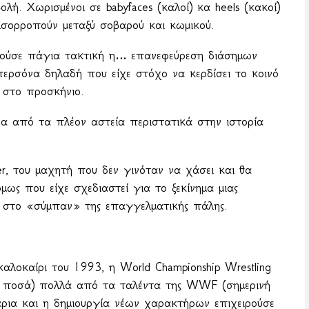
ρβολή. Χωρισμένοι σε
babyfaces
(καλοί) κα
heels
(κακοί)
 ισορροπούν μεταξύ σοβαρού και κωμικού.
ούσε πάγια τακτική η… επανεφεύρεση διάσημων
περσόνα δηλαδή που είχε στόχο να κερδίσει το κοινό
ν στο προσκήνιο.
α από τα πλέον αστεία περιστατικά στην ιστορία
er
, του μαχητή που δεν γινόταν να χάσει και θα
όμως που είχε σχεδιαστεί για το ξεκίνημα μιας
στο «σύμπαν» της επαγγελματικής πάλης.
λοκαίρι του 1993, η World Championship Wrestling
ια ποσά) πολλά από τα ταλέντα της WWF (σημερινή
ρια και η δημιουργία νέων χαρακτήρων επιχειρούσε