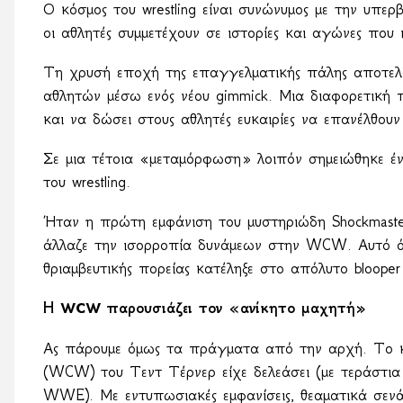
Ο κόσμος του wrestling είναι συνώνυμος με την υπε
οι αθλητές συμμετέχουν σε ιστορίες και αγώνες που
Τη χρυσή εποχή της επαγγελματικής πάλης αποτελ
αθλητών μέσω ενός νέου
gimmick
. Μια διαφορετική 
και να δώσει στους αθλητές ευκαιρίες να επανέλθου
Σε μια τέτοια «μεταμόρφωση» λοιπόν σημειώθηκε έν
του
wrestling
.
Ήταν η πρώτη εμφάνιση του μυστηριώδη
Shockmast
άλλαζε την ισορροπία δυνάμεων στην
WCW
. Αυτό 
θριαμβευτικής πορείας κατέληξε στο απόλυτο
blooper
Η
WCW
παρουσιάζει τον «ανίκητο μαχητή»
Ας πάρουμε όμως τα πράγματα από την αρχή. Το κα
(WCW) του Τεντ Τέρνερ είχε δελεάσει (με τεράστ
WWE). Με εντυπωσιακές εμφανίσεις, θεαματικά σενά