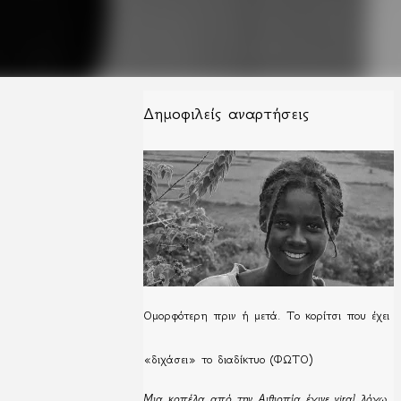
Δημοφιλείς αναρτήσεις
Ομορφότερη πριν ή μετά. Το κορίτσι που έχει
«διχάσει» το διαδίκτυο (ΦΩΤΟ)
Μια κοπέλα από την Αιθιοπία έγινε viral λόγω