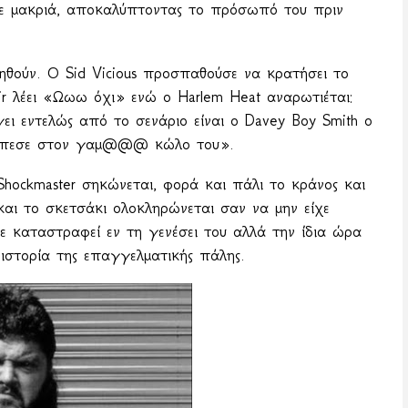
ησε μακριά, αποκαλύπτοντας το πρόσωπό του πριν
τηθούν. Ο
Sid
Vicious
προσπαθούσε να κρατήσει το
ir
λέει «Ωωω όχι» ενώ ο
Harlem
Heat
αναρωτιέται:
ι εντελώς από το σενάριο είναι ο Davey Boy Smith ο
, έπεσε στον γαμ@@@ κώλο του».
Shockmaster
σηκώνεται, φορά και πάλι το κράνος και
 και το σκετσάκι ολοκληρώνεται σαν να μην είχε
χε καταστραφεί εν τη γενέσει του αλλά την ίδια ώρα
ιστορία της επαγγελματικής πάλης.