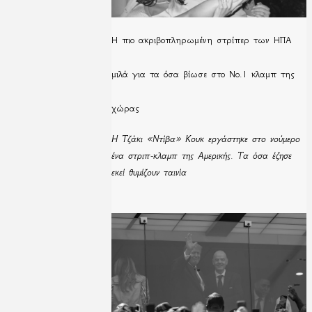
H πιο ακριβοπληρωμένη στρίπερ των ΗΠΑ
μιλά για τα όσα βίωσε στο Νο.1 κλαμπ της
χώρας
Η Τζάκι «Ντίβα» Κουκ εργάστηκε στο νούμερο
ένα στριπ-κλαμπ της Αμερικής. Τα όσα έζησε
εκεί θυμίζουν ταινία