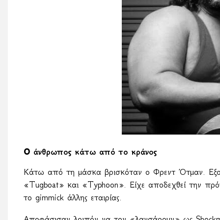
Ο άνθρωπος κάτω από το κράνος
Κάτω από τη μάσκα βρισκόταν ο Φρεντ Ότμαν. Εξα
«
Tugboat
» και «
Typhoon
». Είχε αποδεχθεί την πρ
το
gimmick
άλλης εταιρίας.
Αποφάσισαν λοιπόν να τον «λανσάρουν» ως
Shockm