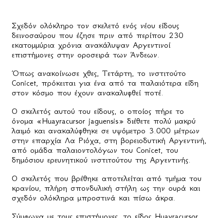
Σχεδόν ολόκληρο τον σκελετό ενός νέου είδους
δεινοσαύρου που έζησε πριν από περίπου 230
εκατομμύρια χρόνια ανακάλυψαν Αργεντινοί
επιστήμονες στην οροσειρά των Άνδεων.
Όπως ανακοίνωσε χθες, Τετάρτη, το ινστιτούτο
Conicet, πρόκειται για ένα από τα παλαιότερα είδη
στον κόσμο που έχουν ανακαλυφθεί ποτέ.
Ο σκελετός αυτού του είδους, ο οποίος πήρε το
όνομα «Huayracursor jaguensis» διέθετε πολύ μακρύ
λαιμό και ανακαλύφθηκε σε υψόμετρο 3.000 μέτρων
στην επαρχία Λα Ριόχα, στη βορειοδυτική Αργεντινή,
από ομάδα παλαιοντολόγων του Conicet, του
δημόσιου ερευνητικού ινστιτούτου της Αργεντινής.
Ο σκελετός που βρέθηκε αποτελείται από τμήμα του
κρανίου, πλήρη σπονδυλική στήλη ως την ουρά και
σχεδόν ολόκληρα μπροστινά και πίσω άκρα.
Σύμφωνα με τους επιστήμονες, το είδος Huayracursor