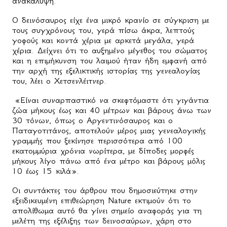
ανακάλυψη.
Ο δεινόσαυρος είχε ένα μικρό κρανίο σε σύγκριση με
τους συγχρόνους του, γερά πίσω άκρα, λεπτούς
γοφούς και κοντά χέρια με αρκετά μεγάλα, γερά
χέρια. Δείχνει ότι το αυξημένο μέγεθος του σώματος
και η επιμήκυνση του λαιμού ήταν ήδη εμφανή από
την αρχή της εξελικτικής ιστορίας της γενεαλογίας
του, λέει ο Χετσενλέιτνερ.
«Είναι συναρπαστικό να σκεφτόμαστε ότι γιγάντια
ζώα μήκους έως και 40 μέτρων και βάρους άνω των
30 τόνων, όπως ο Αργεντινόσαυρος και ο
Παταγοτιτάνος, αποτελούν μέρος μιας γενεαλογικής
γραμμής που ξεκίνησε περισσότερα από 100
εκατομμύρια χρόνια νωρίτερα, με δίποδες μορφές
μήκους λίγο πάνω από ένα μέτρο και βάρους μόλις
10 έως 15 κιλά».
Οι συντάκτες του άρθρου που δημοσιεύτηκε στην
εξειδικευμένη επιθεώρηση Nature εκτιμούν ότι το
απολίθωμα αυτό θα γίνει σημείο αναφοράς για τη
μελέτη της εξέλιξης των δεινοσαύρων, χάρη στο