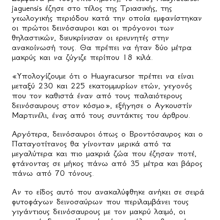
jaguensis έζησε στο τέλος της Τριασικής, της
γεωλογικής περιόδου κατά την οποία εμφανίστηκαν
οι πρώτοι δεινόσαυροι και οι πρόγονοι των
θηλαστικών, διευκρίνισαν οι ερευνητές στην
ανακοίνωσή τους. Θα πρέπει να ήταν δύο μέτρα
μακρύς και να ζύγιζε περίπου 18 κιλά.
«Υπολογίζουμε ότι ο Huayracursor πρέπει να είναι
μεταξύ 230 και 225 εκατομμυρίων ετών, γεγονός
που τον καθιστά έναν από τους παλαιότερους
δεινόσαυρους στον κόσμο», εξήγησε ο Αγκουστίν
Μαρτινέλι, ένας από τους συντάκτες του άρθρου.
Αργότερα, δεινόσαυροι όπως ο Βροντόσαυρος και ο
Παταγοτίτανος θα γίνονταν μερικά από τα
μεγαλύτερα και πιο μακριά ζώα που έζησαν ποτέ,
φτάνοντας σε μήκος πάνω από 35 μέτρα και βάρος
πάνω από 70 τόνους.
Αν το είδος αυτό που ανακαλύφθηκε ανήκει σε σειρά
φυτοφάγων δεινοσαύρων που περιλαμβάνει τους
γιγάντιους δεινόσαυρους με τον μακρύ λαιμό, οι