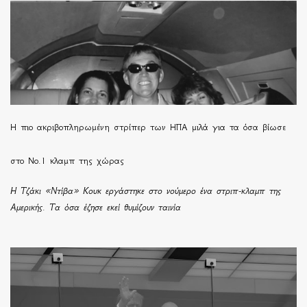
H πιο ακριβοπληρωμένη στρίπερ των ΗΠΑ μιλά για τα όσα βίωσε
στο Νο.1 κλαμπ της χώρας
Η Τζάκι «Ντίβα» Κουκ εργάστηκε στο νούμερο ένα στριπ-κλαμπ της
Αμερικής. Τα όσα έζησε εκεί θυμίζουν ταινία