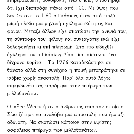
επιβεβαιωμένες δολοφονίες ενώ ο ίδιος υποστήριξε
ότι έχει διαπράξει πάνω από 100. Με ύψος που
δεν έφτανε το 1.60 ο Γκάσκινς ήταν από πολύ
μικρή ηλικία μια μηχανή εγκληματικότητας και
φόνου. Μεταξύ άλλων είχε σκοτώσει την ανιψιά του,
τη σύντροφο του, φίλους και συνεργάτες ενώ είχε
δολοφονήσει κι επί πληρωμή. Στο πιο ειδεχθές
έγκλημα του ο Γκάσκινς βίασε και σκότωσε ένα
δίχρονο κορίτσι.
Το 1976 καταδικάστηκε σε
θάνατο αλλά στη συνέχεια η ποινή μετατράπηκε σε
ισόβια χωρίς αναστολή. Παρ’ όλα αυτά λόγω
επικινδυνότητας παράμεινε στην πτέρυγα των
μελλοθανάτων.
Ο «
Pee
Wee
» ήταν ο άνθρωπος από τον οποίο ο
Σίμο ζήτησε να αναλάβει μια αποστολή που έμοιαζε
αδύνατη. Να σκοτώσει κάποιον στην υψίστης
ασφάλειας πτέρυγα των μελλοθανάτων.