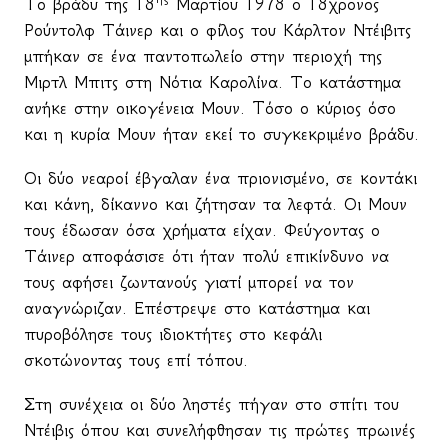
To
βράδυ της 18
Μαρτίου 1978 ο 18χρονος
Ρούντολφ Τάινερ και ο φίλος του Κάρλτον Ντέιβιτς
μπήκαν σε ένα παντοπωλείο στην περιοχή της
Μιρτλ Μπιτς στη Νότια Καρολίνα. Το κατάστημα
ανήκε στην οικογένεια Μουν.
T
όσο ο κύριος όσο
και η κυρία Μουν ήταν εκεί το συγκεκριμένο βράδυ.
Οι δύο νεαροί έβγαλαν ένα πριονισμένο, σε κοντάκι
και κάνη, δίκαννο και ζήτησαν τα λεφτά. Οι Μουν
τους έδωσαν όσα χρήματα είχαν. Φεύγοντας ο
Τάινερ αποφάσισε ότι ήταν πολύ επικίνδυνο να
τους αφήσει ζωντανούς γιατί μπορεί να τον
αναγνώριζαν. Επέστρεψε στο κατάστημα και
πυροβόλησε τους ιδιοκτήτες στο κεφάλι
σκοτώνοντας τους επί τόπου.
Στη συνέχεια οι δύο ληστές πήγαν στο σπίτι του
Ντέιβις όπου και συνελήφθησαν τις πρώτες πρωινές