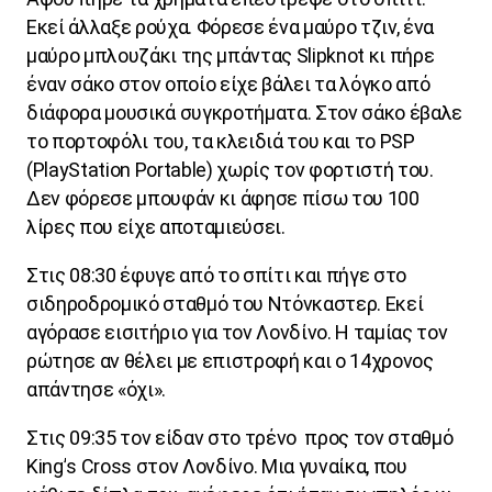
Εκεί άλλαξε ρούχα. Φόρεσε ένα μαύρο τζιν, ένα
μαύρο μπλουζάκι της μπάντας
Slipknot
κι πήρε
έναν σάκο στον οποίο είχε βάλει τα λόγκο από
διάφορα μουσικά συγκροτήματα. Στον σάκο έβαλε
το πορτοφόλι του, τα κλειδιά του και το
PSP
(
PlayStation
Portable
) χωρίς τον φορτιστή του.
Δεν φόρεσε μπουφάν κι άφησε πίσω του 100
λίρες που είχε αποταμιεύσει.
Στις 08:30 έφυγε από το σπίτι και πήγε στο
σιδηροδρομικό σταθμό του Ντόνκαστερ. Εκεί
αγόρασε εισιτήριο για τον Λονδίνο. Η ταμίας τον
ρώτησε αν θέλει με επιστροφή και ο 14χρονος
απάντησε «όχι».
Στις 09:35 τον είδαν στο τρένο
προς τον σταθμό
King
’
s
Cross
στον Λονδίνο. Μια γυναίκα, που