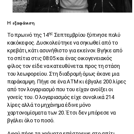
Η εξαφάνιση
ης
Το πρωινό της 14
Σεπτεμβρίου ξύπνησε πολύ
κακόκεφος. Δυσκολεύτηκε να σηκωθεί από το
κρεβάτι, κάτι ασυνήθιστο για εκείνον. Βγήκε από
το σπίτια στις 08:05 και ένας οικογενειακός
φίλος τον είδε να κατευθύνεται προς τη στάση
του λεωφορείου. Στη διαδρομή όμως έκανε μια
παράκαμψη. Πήγε σε ένα ΑΤΜ κι έβγαλε 200 λίρες
από τον λογαριασμό που του είχαν ανοίξει οι
γονείς του. Ο λογαριασμός είχε συνολικά 214
λίρες αλλά το μηχάνημα έδινε μόνο
χαρτονομίσματα των 20. Έτσι δεν μπόρεσε να
βγάλει όλο το ποσό.
Αφού πήρε τα χρήματα επέστρεψε στο σπίτι.