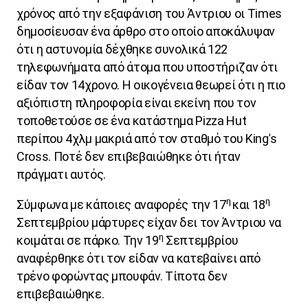
χρόνος από την εξαφάνιση του Άντριου οι
Times
δημοσίευσαν ένα άρθρο στο οποίο αποκάλυψαν
ότι η αστυνομία δέχθηκε συνολικά 122
τηλεφωνήματα από άτομα που υποστήριζαν ότι
είδαν τον 14χρονο. Η οικογένεια θεωρεί ότι η πιο
αξιόπιστη πληροφορία είναι εκείνη που τον
τοποθετούσε σε ένα κατάστημα
Pizza
Hut
περίπου 4χλμ μακριά από τον σταθμό του
King
’
s
Cross
. Ποτέ δεν επιβεβαιώθηκε ότι ήταν
πράγματι αυτός.
η
η
Σύμφωνα με κάποιες αναφορές την 17
και 18
Σεπτεμβρίου μάρτυρες είχαν δει τον Άντριου να
η
κοιμάται σε πάρκο. Την 19
Σεπτεμβρίου
αναφέρθηκε ότι τον είδαν να κατεβαίνει από
τρένο φορώντας μπουφάν. Τίποτα
δεν
επιβεβαιώθηκε
.