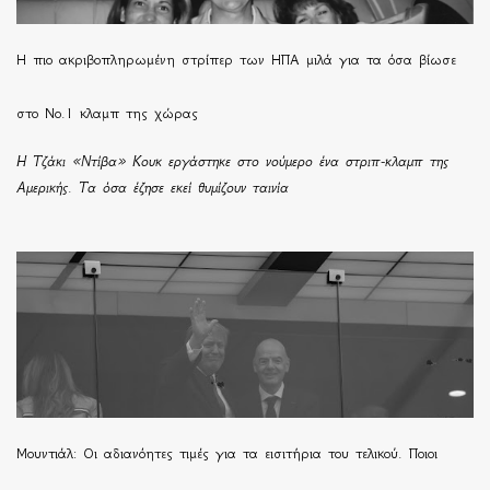
H πιο ακριβοπληρωμένη στρίπερ των ΗΠΑ μιλά για τα όσα βίωσε
στο Νο.1 κλαμπ της χώρας
Η Τζάκι «Ντίβα» Κουκ εργάστηκε στο νούμερο ένα στριπ-κλαμπ της
Αμερικής. Τα όσα έζησε εκεί θυμίζουν ταινία
Μουντιάλ: Οι αδιανόητες τιμές για τα εισιτήρια του τελικού. Ποιοι