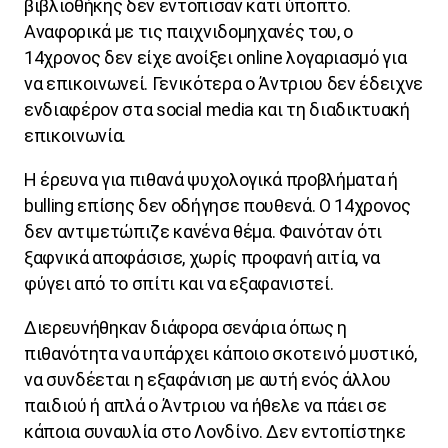
βιβλιοθήκης δεν εντόπισαν κάτι ύποπτο.
Αναφορικά με τις παιχνιδομηχανές του, ο
14χρονος δεν είχε ανοίξει
online
λογαριασμό για
να επικοινωνεί. Γενικότερα ο Άντριου δεν έδειχνε
ενδιαφέρον στα
social
media
και τη διαδικτυακή
επικοινωνία.
Η έρευνα για πιθανά ψυχολογικά προβλήματα ή
bulling
επίσης δεν οδήγησε πουθενά. Ο
14
χρονος
δεν
αντιμετώπιζε
κανένα
θέμα
.
Φαινόταν ότι
ξαφνικά αποφάσισε, χωρίς προφανή αιτία, να
φύγει από το σπίτι και να εξαφανιστεί.
Διερευνήθηκαν διάφορα σενάρια όπως η
πιθανότητα να υπάρχει κάποιο σκοτεινό μυστικό,
να συνδέεται η εξαφάνιση με αυτή ενός άλλου
παιδιού ή απλά ο Άντριου να ήθελε να πάει σε
κάποια συναυλία στο Λονδίνο. Δεν εντοπίστηκε