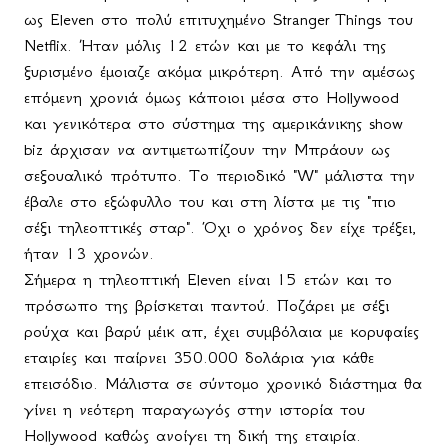
ως
Eleven
στο πολύ επιτυχημένο
Stranger
Things
του
Netflix
. Ήταν μόλις 12 ετών και με το κεφάλι της
ξυρισμένο έμοιαζε ακόμα μικρότερη. Από την αμέσως
επόμενη χρονιά όμως κάποιοι μέσα στο
Hollywood
και γενικότερα στο σύστημα της αμερικάνικης
show
biz
άρχισαν να αντιμετωπίζουν την Μπράουν ως
σεξουαλικό πρότυπο. Το περιοδικό "
W
" μάλιστα την
έβαλε στο εξώφυλλο του και στη λίστα με τις "πιο
σέξι τηλεοπτικές σταρ". Όχι ο χρόνος δεν είχε τρέξει,
ήταν 13 χρονών.
Σήμερα η τηλεοπτική
Eleven
είναι 15 ετών και το
πρόσωπο της βρίσκεται παντού. Ποζάρει με σέξι
ρούχα και βαρύ μέικ απ, έχει συμβόλαια με κορυφαίες
εταιρίες και παίρνει 350.000 δολάρια για κάθε
επεισόδιο. Μάλιστα σε σύντομο χρονικό διάστημα θα
γίνει η νεότερη παραγωγός στην ιστορία του
Hollywood
καθώς ανοίγει τη δική της εταιρία.