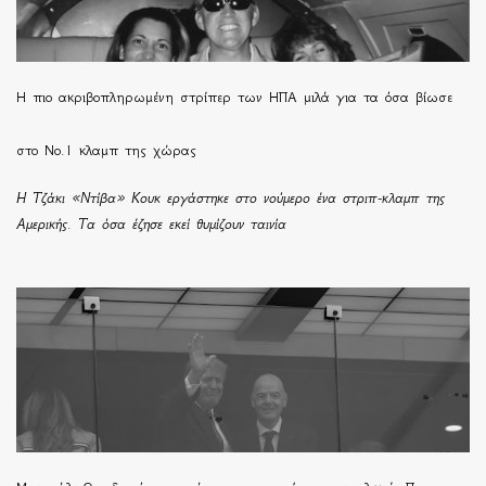
H πιο ακριβοπληρωμένη στρίπερ των ΗΠΑ μιλά για τα όσα βίωσε
στο Νο.1 κλαμπ της χώρας
Η Τζάκι «Ντίβα» Κουκ εργάστηκε στο νούμερο ένα στριπ-κλαμπ της
Αμερικής. Τα όσα έζησε εκεί θυμίζουν ταινία