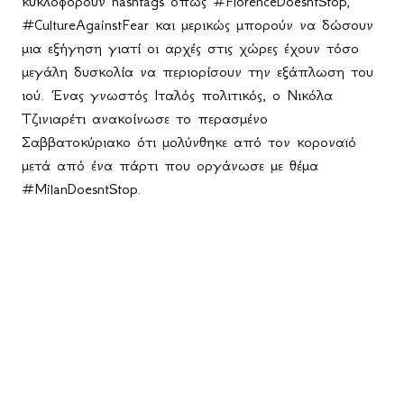
κυκλοφορούν
hashtags
όπως #
FlorenceDoesntStop
,
#
CultureAgainstFear
και μερικώς μπορούν να δώσουν
μια εξήγηση γιατί οι αρχές στις χώρες έχουν τόσο
μεγάλη δυσκολία να περιορίσουν την εξάπλωση του
ιού. Ένας γνωστός Ιταλός πολιτικός, ο Νικόλα
Τζινιαρέτι ανακοίνωσε το περασμένο
Σαββατοκύριακο ότι μολύνθηκε από τον κοροναϊό
μετά από ένα πάρτι που οργάνωσε με θέμα
#
MilanDoesntStop
.