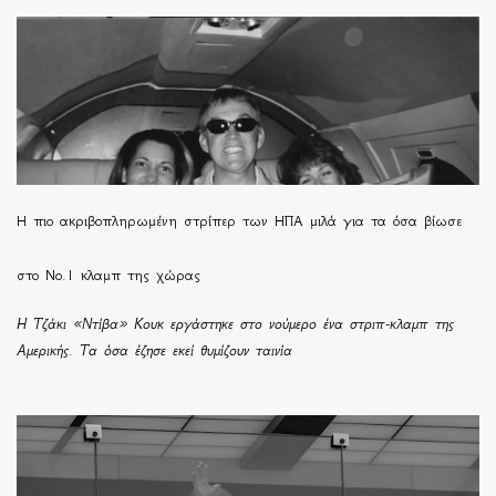
H πιο ακριβοπληρωμένη στρίπερ των ΗΠΑ μιλά για τα όσα βίωσε
στο Νο.1 κλαμπ της χώρας
Η Τζάκι «Ντίβα» Κουκ εργάστηκε στο νούμερο ένα στριπ-κλαμπ της
Αμερικής. Τα όσα έζησε εκεί θυμίζουν ταινία