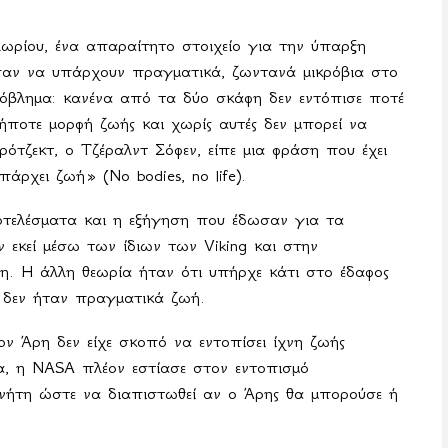
λωρίου, ένα απαραίτητο στοιχείο για την ύπαρξη
σαν να υπάρχουν πραγματικά, ζωντανά μικρόβια στο
όβλημα: κανένα από τα δύο σκάφη δεν εντόπισε ποτέ
δήποτε μορφή ζωής και χωρίς αυτές δεν μπορεί να
ρότζεκτ, ο Τζέραλντ Σόφεν, είπε μια φράση που έχει
υπάρχει ζωή» (
No
bodies
,
no
life
).
ποτελέσματα και η εξήγηση που έδωσαν για τα
ν εκεί μέσω των ίδιων των
Viking
και στην
η. Η άλλη θεωρία ήταν ότι υπήρχε κάτι στο έδαφος
ά δεν ήταν πραγματικά ζωή.
ον Άρη δεν είχε σκοπό να εντοπίσει ίχνη ζωής
τα, η
NASA
πλέον εστίασε στον εντοπισμό
νήτη ώστε να διαπιστωθεί αν ο Άρης θα μπορούσε ή