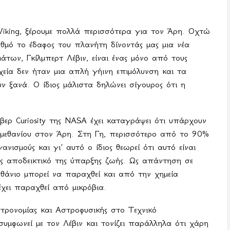
Viking
, ξέρουμε πολλά περισσότερα για τον Άρη. Οχτώ
θμό το έδαφος του πλανήτη δίνοντάς μας μια νέα
άτων, Γκίλμπερτ Λέβιν, είναι ένας μόνο από τους
ιχεία δεν ήταν μια απλή γήινη επιμόλυνση και τα
ν ξανά. Ο ίδιος μάλιστα δηλώνει σίγουρος ότι η
όβερ
Curiosity
της
NASA
έχει καταγράψει ότι υπάρχουν
υ μεθανίου στον Άρη. Στη Γη, περισσότερο από το 90%
νισμούς και γι’ αυτό ο ίδιος θεωρεί ότι αυτό είναι
ως αποδεικτικό της ύπαρξης ζωής. Ως απάντηση σε
εθάνιο μπορεί να παραχθεί και από την χημεία
χει παραχθεί από μικρόβια.
τρονομίας και Αστροφυσικής στο Τεχνικό
συμφωνεί με τον Λέβιν και τονίζει παράλληλα ότι χάρη