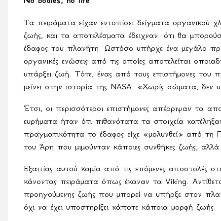
No
bodies
,
no
life
Τα πειράματα είχαν εντοπίσει δείγματα οργανικού χ
ζωής, και τα αποτελέσματα έδειχναν
ότι θα μπορού
έδαφος του πλανήτη. Ωστόσο υπήρχε ένα μεγάλο πρ
οργανικές ενώσεις από τις οποίες αποτελείται οποια
υπάρξει ζωή. Τότε, ένας από τους επιστήμονες του π
μείνει στην ιστορία της
NASA
: «Χωρίς σώματα, δεν 
Έτσι, οι περισσότεροι επιστήμονες απέρριψαν τα α
ευρήματα ήταν ότι πιθανότατα τα στοιχεία κατέληξα
πραγματικότητα το έδαφος είχε «μολυνθεί» από τη Γ
του Άρη που μιμούνταν κάποιες συνθήκες ζωής, αλλ
Εξαιτίας αυτού καμία από τις επόμενες αποστολές στ
κάνοντας πειράματα όπως έκαναν τα
Viking
. Αντίθε
προηγούμενης ζωής που μπορεί να υπήρξε στον πλα
όχι να έχει υποστηρίξει κάποτε κάποια μορφή ζωής.