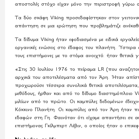
αποστολές στόχο είχαν μόνο την περιστροφή γύρω 
Τα δύο σκάφη
Viking
προσεδαφίστηκαν στον γειτονι
απάντηση σε μια ερώτηση που προβλημάτιζε ανέκαθ
Τα δίδυμα
Viking
ήταν εφοδιασμένα με ειδικά εργαλε
οργανικές ενώσεις στο έδαφος του πλανήτη. Ύστερ
τους επιστήμονες με το στόμα ανοιχτό: ήταν θετικά 
«Στις 30 Ιουλίου 1976 το πείραμα
LR
(που αναζητούσ
αρχικά του αποτελέσματα από τον Άρη. Ήταν απίστε
προχωρούσε τέσσερα συνολικά θετικά αποτελέσματα, 
μεθόδους, ήρθαν και από το δίδυμο διαστημόπλοιο 
μιλίων από το πρώτο. Οι καμπύλες δεδομένων έδειχν
Κόκκινο Πλανήτη. Οι καμπύλες από τον Άρη ήταν πα
εδαφών στη Γη. Φαινόταν ότι είχαμε απαντήσει σε α
επιστήμονας Γκίλμπερτ Λέβιν, ο οποίος ήταν ο επικ