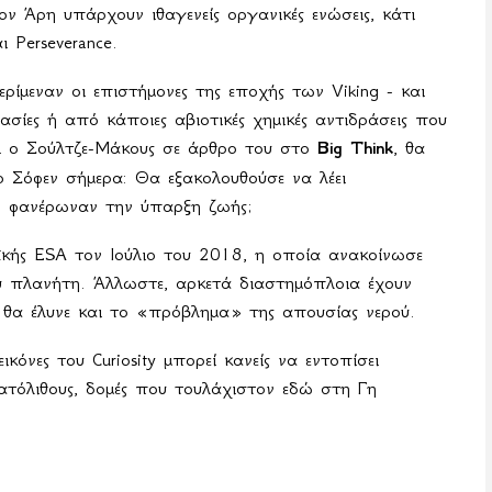
ν Άρη υπάρχουν ιθαγενείς οργανικές ενώσεις, κάτι
αι
Perseverance
.
ερίμεναν οι επιστήμονες της εποχής των
Viking
- και
σίες ή από κάποιες αβιοτικές χημικές αντιδράσεις που
ει ο Σούλτζε-Μάκους σε άρθρο του στο
Big
Think
, θα
 Σόφεν σήμερα: Θα εξακολουθούσε να λέει
ν φανέρωναν την ύπαρξη ζωής;
ϊκής
ESA
τον Ιούλιο του 2018, η οποία ανακοίνωσε
ου πλανήτη. Άλλωστε, αρκετά διαστημόπλοια έχουν
υ θα έλυνε και το «πρόβλημα» της απουσίας νερού.
κόνες του Curiosity μπορεί κανείς να εντοπίσει
ατόλιθους, δομές που τουλάχιστον εδώ στη Γη