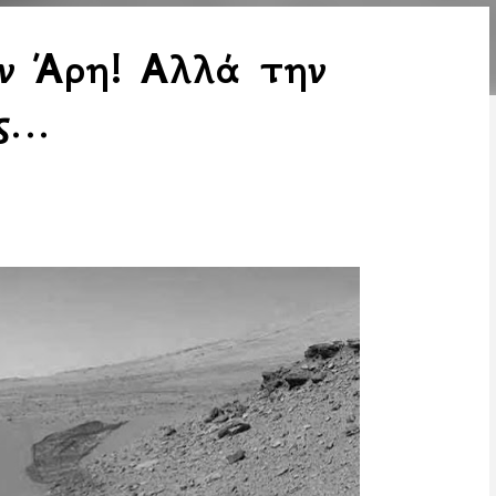
ν Άρη! Αλλά την
ος…