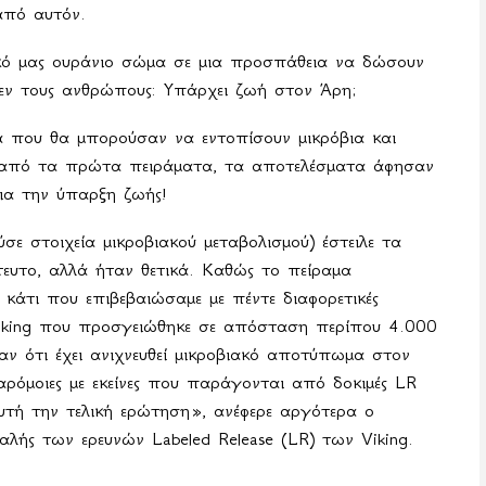
από αυτόν.
κό μας ουράνιο σώμα σε μια προσπάθεια να δώσουν
εν τους ανθρώπους: Υπάρχει ζωή στον Άρη;
ία που θα μπορούσαν να εντοπίσουν μικρόβια και
α από τα πρώτα πειράματα, τα αποτελέσματα άφησαν
για την ύπαρξη ζωής!
ε στοιχεία μικροβιακού μεταβολισμού) έστειλε τα
υτο, αλλά ήταν θετικά. Καθώς το πείραμα
κάτι που επιβεβαιώσαμε με πέντε διαφορετικές
Viking που προσγειώθηκε σε απόσταση περίπου 4.000
αν ότι έχει ανιχνευθεί μικροβιακό αποτύπωμα στον
ρόμοιες με εκείνες που παράγονται από δοκιμές LR
υτή την τελική ερώτηση», ανέφερε αργότερα ο
εφαλής των ερευνών
Labeled
Release
(
LR
) των
Viking
.