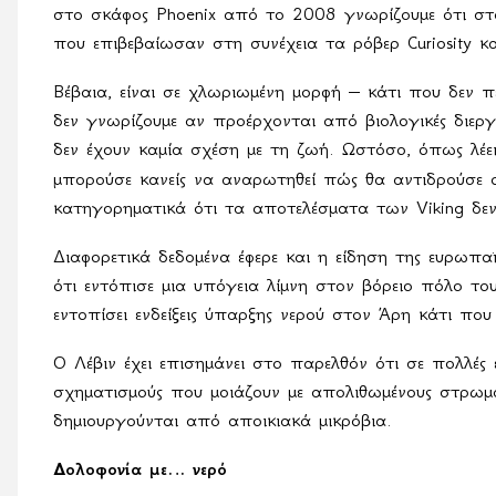
στο σκάφος
Phoenix
από το 2008 γνωρίζουμε ότι στο
που επιβεβαίωσαν στη συνέχεια τα ρόβερ
Curiosity
κ
Βέβαια, είναι σε χλωριωμένη μορφή – κάτι που δεν π
δεν γνωρίζουμε αν προέρχονται από βιολογικές διεργα
δεν έχουν καμία σχέση με τη ζωή. Ωστόσο, όπως λέ
μπορούσε κανείς να αναρωτηθεί πώς θα αντιδρούσε ο
κατηγορηματικά ότι τα αποτελέσματα των
Viking
δε
Διαφορετικά δεδομένα έφερε και η είδηση της ευρωπα
ότι εντόπισε μια υπόγεια λίμνη στον βόρειο πόλο τ
εντοπίσει ενδείξεις ύπαρξης νερού στον Άρη κάτι πο
Ο Λέβιν έχει επισημάνει στο παρελθόν ότι σε πολλές ει
σχηματισμούς που μοιάζουν με απολιθωμένους στρωμ
δημιουργούνται από αποικιακά μικρόβια.
Δολοφονία με… νερό