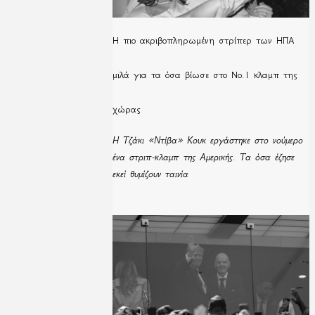
H πιο ακριβοπληρωμένη στρίπερ των ΗΠΑ
μιλά για τα όσα βίωσε στο Νο.1 κλαμπ της
χώρας
Η Τζάκι «Ντίβα» Κουκ εργάστηκε στο νούμερο
ένα στριπ-κλαμπ της Αμερικής. Τα όσα έζησε
εκεί θυμίζουν ταινία