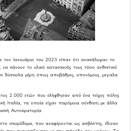
κε τον Ιανουάριο του 2023 είπαν ότι ανακάλυψαν το
 να κάνουν το υλικό κατασκευής τους τόσο ανθεκτικό
ς σε δύσκολα μέρη όπως αποβάθρες, υπονόμους, μεγαλα
τος 2.000 ετών που ελήφθησαν από ένα τείχος πόλης
κή Ιταλία, τα οποία είχαν παρόμοια σύνθεση με άλλα
αϊκή Αυτοκρατορία.
στο σκυρόδεμα, που αναφέρονται ως ασβέστης, έδιναν
μές που σχηματίζονταν με την πάροδο του χρόνου. Τα