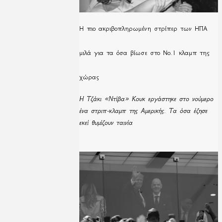
H πιο ακριβοπληρωμένη στρίπερ των ΗΠΑ
μιλά για τα όσα βίωσε στο Νο.1 κλαμπ της
χώρας
Η Τζάκι «Ντίβα» Κουκ εργάστηκε στο νούμερο
ένα στριπ-κλαμπ της Αμερικής. Τα όσα έζησε
εκεί θυμίζουν ταινία