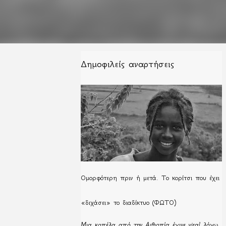
Δημοφιλείς αναρτήσεις
Ομορφότερη πριν ή μετά. Το κορίτσι που έχει
«διχάσει» το διαδίκτυο (ΦΩΤΟ)
Μια κοπέλα από την Αιθιοπία έγινε viral λόγω