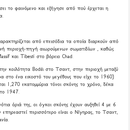
σει το φαινόμενο και εξήγησε από πού έρχεται η
α.
αρακτηρίζεται από επεισόδια τα οποία διαρκούν από
υχνή περιοχή-πηγή αιωρούμενων σωματιδίων , καθώς
assif
και
Tibesti
στο βόρειο
Chad
.
στην κοιλότητα
Bod
ι
l
ι στο Τσαντ, στην περιοχή μεταξύ
ρα στο ένα εικοστό του μεγέθους που είχε το 1960)
αι 1,270 εκατομμύρια τόνοι σκόνης το χρόνο, δέκα
 το 1947.
ια όριά της, οι όγκοι σκόνης έχουν αυξηθεί 4 με 6
 επηρεαστεί περισσότερο είναι ο Νίγηρας, το Τσαντ,
νία.