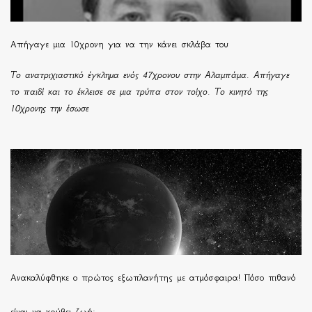
Απήγαγε μια 10χρονη για να την κάνει σκλάβα του
Το ανατριχιαστικό έγκλημα ενός 47χρονου στην Αλαμπάμα. Απήγαγε
το παιδί και το έκλεισε σε μια τρύπα στον τοίχο. Το κινητό της
10χρονης την έσωσε
Ανακαλύφθηκε ο πρώτος εξωπλανήτης με ατμόσφαιρα! Πόσο πιθανό
είναι να κρύβει ζωή;