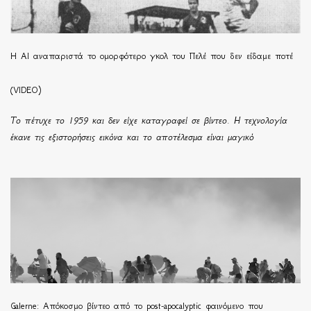
Η ΑΙ αναπαριστά το ομορφότερο γκολ του Πελέ που δεν είδαμε ποτέ
(VIDEO)
Το πέτυχε το 1959 και δεν είχε καταγραφεί σε βίντεο. Η τεχνολογία
έκανε τις εξιστορήσεις εικόνα και το αποτέλεσμα είναι μαγικό
Galerne: Απόκοσμο βίντεο από το post-apocalyptic φαινόμενο που