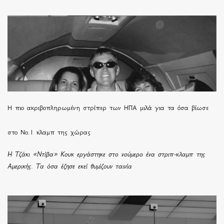
H πιο ακριβοπληρωμένη στρίπερ των ΗΠΑ μιλά για τα όσα βίωσε
στο Νο.1 κλαμπ της χώρας
Η Τζάκι «Ντίβα» Κουκ εργάστηκε στο νούμερο ένα στριπ-κλαμπ της
Αμερικής. Τα όσα έζησε εκεί θυμίζουν ταινία