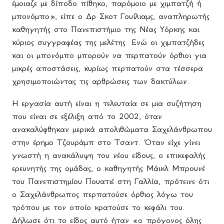
έμοιαζε με δίποδο πίθηκο, παρόμοιο με χιμπατζή ή
μπονόμπο», είπε ο Δρ Σκοτ Γουίλιαμς, αναπληρωτής
καθηγητής στο Πανεπιστήμιο της Νέας Υόρκης και
κύριος συγγραφέας της μελέτης. Ενώ οι χιμπατζήδες
και οι μπονόμπο μπορούν να περπατούν όρθιοι για
μικρές αποστάσεις, κυρίως περπατούν στα τέσσερα
χρησιμοποιώντας τις αρθρώσεις των δακτύλων.
Η εργασία αυτή είναι η τελευταία σε μια συζήτηση
που είναι σε εξέλιξη από το 2002, όταν
ανακαλύφθηκαν μερικά απολιθώματα Σαχελάνθρωπου
στην έρημο Τζουράμπ στο Τσαντ. Όταν είχε γίνει
γνωστή η ανακάλυψη του νέου είδους, ο επικεφαλής
ερευνητής της ομάδας, ο καθηγητής Μάικλ Μπρουνέ
του Πανεπιστημίου Πουατιέ στη Γαλλία, πρότεινε ότι
ο Σαχελάνθρωπος περπατούσε όρθιος λόγω του
τρόπου με τον οποίο κρατούσε το κεφάλι του.
Δήλωσε ότι το είδος αυτό ήταν «ο πρόγονος όλης