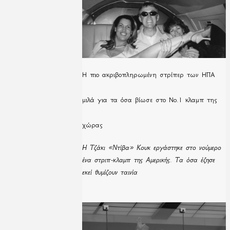
H πιο ακριβοπληρωμένη στρίπερ των ΗΠΑ
μιλά για τα όσα βίωσε στο Νο.1 κλαμπ της
χώρας
Η Τζάκι «Ντίβα» Κουκ εργάστηκε στο νούμερο
ένα στριπ-κλαμπ της Αμερικής. Τα όσα έζησε
εκεί θυμίζουν ταινία