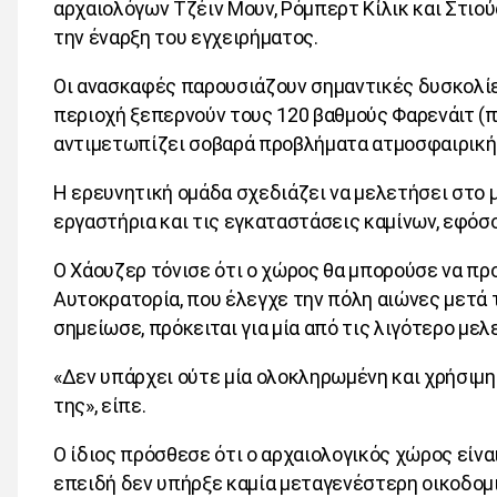
αρχαιολόγων Τζέιν Μουν, Ρόμπερτ Κίλικ και Στιο
την έναρξη του εγχειρήματος.
Οι ανασκαφές παρουσιάζουν σημαντικές δυσκολίες
περιοχή ξεπερνούν τους 120 βαθμούς Φαρενάιτ (π
αντιμετωπίζει σοβαρά προβλήματα ατμοσφαιρική
Η ερευνητική ομάδα σχεδιάζει να μελετήσει στο μ
εργαστήρια και τις εγκαταστάσεις καμίνων, εφό
Ο Χάουζερ τόνισε ότι ο χώρος θα μπορούσε να προ
Αυτοκρατορία, που έλεγχε την πόλη αιώνες μετά
σημείωσε, πρόκειται για μία από τις λιγότερο με
«Δεν υπάρχει ούτε μία ολοκληρωμένη και χρήσιμη 
της», είπε.
Ο ίδιος πρόσθεσε ότι ο αρχαιολογικός χώρος είναι
επειδή δεν υπήρξε καμία μεταγενέστερη οικοδομ