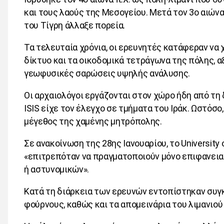
και τους λαούς της Μεσογείου. Μετά τον 3ο αιώνα 
του Τίγρη άλλαξε πορεία.
Τα τελευταία χρόνια, οι ερευνητές κατάφεραν να
δίκτυο και τα οικοδομικά τετράγωνα της πόλης, 
γεωφυσικές σαρώσεις υψηλής ανάλυσης.
Οι αρχαιολόγοι εργάζονται στον χώρο ήδη από τη 
ISIS
είχε τον έλεγχο σε τμήματα του Ιράκ. Ωστόσ
μέγεθος της χαμένης μητρόπολης.
Σε ανακοίνωση της 28ης Ιανουαρίου, το
University
«επιτρεπόταν να πραγματοποιούν μόνο επιφανεια
ή αστυνομικών».
Κατά τη διάρκεια των ερευνών εντοπίστηκαν συγκ
φούρνους, καθώς και τα απομεινάρια του λιμανιού