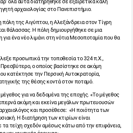
αρ’ όλα αυτά διατηρήθηκε σε εξαιρετικά καλή
ηγητή αρχαιολογίας στο Πανεπιστήμιο.
η πόλη της Αιγύπτου, η Αλεξάνδρεια στον Τίγρη
και θάλασσας. Η πόλη δημιουργήθηκε σε μια
 για ένα νέο λιμάνι στη νότια Μεσοποταμία που θα
εξε προσωπικά την τοποθεσία το 324 π.Χ.,
 Πρεσβύτερο, ο οποίος βασίστηκε σε ακόμη
ου κατέκτησε την Περσική Αυτοκρατορία,
ατηγικής της θέσης κοντά στον ποταμό.
ο μέγεθος για να δεδομένα της εποχής. «Το μέγεθος
Ξεπερνά ακόμη και εκείνα μεγάλων πρωτευουσών
 αρχαιολόγος και προσέθεσε:
«Η ποιότητα των
ιακή. Η διατήρηση των κτιρίων είναι
 τα τείχη σχεδόν αμέσως κάτω από την επιφάνεια,