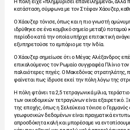
Η πόλη είχε «πλημμυρίσει επανειλημμένα», αλλά π
κατάσταση, σύμφωνα με τον Στέφαν Χάουζερ, καθ
Ο Χάουζερ τόνισε, όπως και η πιο γνωστή ομώνυμ
ιδρύθηκε σε ένα κομβικό σημείο μεταξύ ποταμού 
περίοδο κατά την οποία υπήρχε επιτακτική ανάγκη
εξυπηρετούσε το εμπόριο με την Ινδία.
Ο Χάουζερ σημείωσε ότι ο Μέγας Αλέξανδρος επέλ
επικαλούμενος τον Ρωμαίο συγγραφέα Πλίνιο τον
παλαιότερες πηγές. Ο Μακεδόνας στρατηλάτης, π
φαίνεται πως ίδρυσε εκεί την πόλη λόγω της στρ
Η πόλη φτάνει τα 2,5 τετραγωνικά μίλια, τεράστι
των οικοδομικών τετραγώνων είναι εξαιρετικό. 
της εποχής, όπως η Σελεύκεια τόνισε ο Γερμανός
γεωφυσικών δεδομένων είναι πραγματικά εντυπωσ
απροσδόκητα καλή και μπορέσαμε να εντοπίσουμε