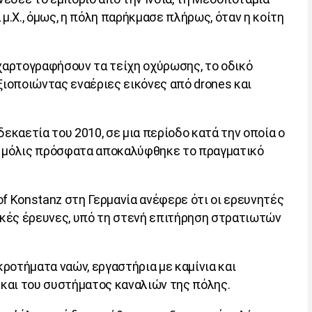
μ.Χ., όμως, η πόλη παρήκμασε πλήρως, όταν η κοίτη
 χαρτογραφήσουν τα τείχη οχύρωσης, το οδικό
αξιοποιώντας εναέριες εικόνες από
drones
και
δεκαετία του 2010, σε μια περίοδο κατά την οποία ο
ο, μόλις πρόσφατα αποκαλύφθηκε το πραγματικό
of
Konstanz
στη Γερμανία ανέφερε ότι οι ερευνητές
κές έρευνες, υπό τη στενή επιτήρηση στρατιωτών
ροτήματα ναών, εργαστήρια με καμίνια και
 και του συστήματος καναλιών της πόλης.