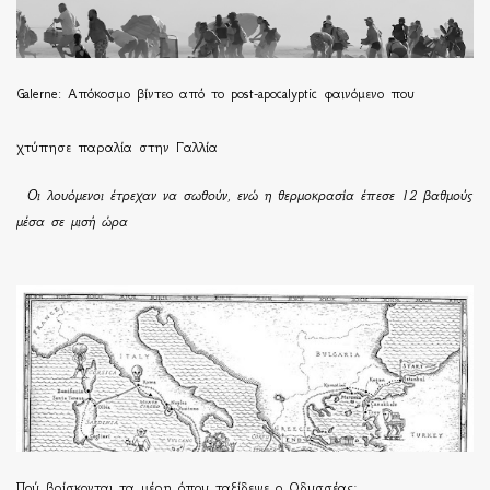
Galerne: Απόκοσμο βίντεο από το post-apocalyptic φαινόμενο που
χτύπησε παραλία στην Γαλλία
Οι λουόμενοι έτρεχαν να σωθούν, ενώ η θερμοκρασία έπεσε 12 βαθμούς
μέσα σε μισή ώρα
Πού βρίσκονται τα μέρη όπου ταξίδεψε ο Οδυσσέας;