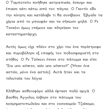
Ο Ταμποτσίνι κινήθηκε αστραπιαία, έσκυψε και
έπιασε κάτι κάτω από τον πάγκο. Ο Γκεντίν είδε
την κίνηση και κατάλαβε τι θα συνέβαινε. Έβγαλε τα
χέρια από το μπουφάν και τα σήκωσε ψηλά. Ο Ρε
Τσεκόνι όμως επέμεινε και πλησίασε τον
καταστηματάρχη.
Αυτός όμως είχε πλέον στο χέρι του ένα περίστροφο
και πυροβόλησε εξ επαφής τον ποδοσφαιριστή στο
στήθος. Ο Ρε Τσέκονι έπεσε στο πάτωμα και είπε:
“
Era
uno
scherzo
,
solo
uno
scherzo
!!” (Ήταν ένα
αστείο, μόνο ένα αστείο). Αυτά ήταν και τα
τελευταία του λόγια.
Κλήθηκε ασθενοφόρο αλλά έφτασε πολύ αργά. Ο
Ξανθός Άγγελος έσβησε στο πάτωμα του
κοσμηματοπωλείου και στο νοσοκομείο Τζιάκομο,