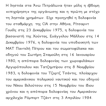
Η ληστεία στα Άνω Πετράλωνα ήταν μόλις η έβδομη
«επιχείρηση» της οργάνωσης και η πρώτη με στόχο
τη ληστεία χρημάτων. Είχε προηγηθεί η δολοφονία
του σταθμάρχη
της CIA στην Αθήνα, Ρίτσαρντ
Γουέλς στις 23 Δεκεμβρίου 1975, η δολοφονία του
βασανιστή της Χούντας, Ευάγγελου Μάλλιου στις 14
Δεκεμβρίου 1976, η δολοφονία του υποδιοικητή των
ΜΑΤ Παντελή Πέτρου και του σωματοφύλακα και
οδηγού του Σωτήρη Σταμούλη στις 16 Ιανουαρίου
1980, η απόπειρα δολοφονίας των χωροφυλάκων
Αργυρόπουλου και Τατζημπίρου στις 8 Νοεμβρίου
1983, η δολοφονία του Τζορτζ Τσάντες, πλοίαρχου
του αμερικάνικου πολεμικού ναυτικού και του οδηγού
του Νίκου Βελούτσου στις 15 Νοεμβρίου του ίδιου
χρόνου και η απόπειρα δολοφονίας του Αμερικάνου
αρχιλοχία Ρόμπερτ Τζάντ στις 3 Απριλίου 1984.