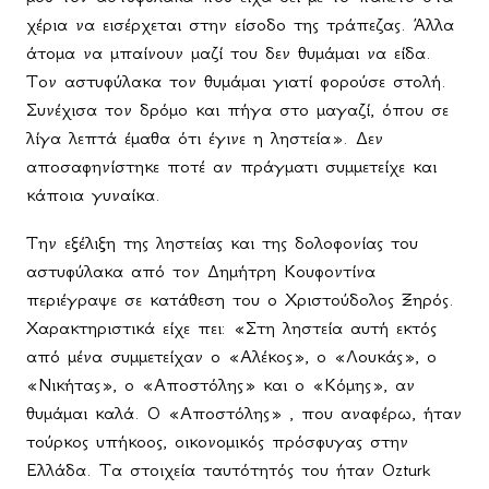
χέρια να εισέρχεται στην είσοδο της τράπεζας. Άλλα
άτομα να μπαίνουν μαζί του δεν θυμάμαι να είδα.
Τον αστυφύλακα τον θυμάμαι γιατί φορούσε στολή.
Συνέχισα τον δρόμο και πήγα στο μαγαζί, όπου σε
λίγα λεπτά έμαθα ότι έγινε η ληστεία». Δεν
αποσαφηνίστηκε ποτέ αν πράγματι συμμετείχε και
κάποια γυναίκα.
Την εξέλιξη της ληστείας και της δολοφονίας του
αστυφύλακα από τον Δημήτρη Κουφοντίνα
περιέγραψε σε κατάθεση του ο Χριστούδολος Ξηρός.
Χαρακτηριστικά είχε πει: «Στη ληστεία αυτή εκτός
από μένα συμμετείχαν ο «Αλέκος», ο «Λουκάς», ο
«Νικήτας», ο «Αποστόλης» και ο «Κόμης», αν
θυμάμαι καλά. Ο «Αποστόλης» , που αναφέρω, ήταν
τούρκος υπήκοος, οικονομικός πρόσφυγας στην
Ελλάδα. Τα στοιχεία ταυτότητός του ήταν Ozturk