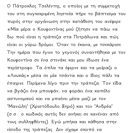
Ο Πάτροκλος Τσελέντης, ο οποίος με τη συμμετοχή
του στη συγκεκριμένη ληστεία πήρε το βάπτισμα του
πυρός στην οργάνωση στην κατάθεση του ανέφερε:
«Μία μέρα ο Κουφοντίνας μού ζήτησε να πάω να
δω πού είναι η τράπεζα στα Πετράλωνα και πώς
είναι οι γύρω δρόμοι. Όταν το έκανα, με τσεκάρισε.
Την ημέρα που έγινε το γεγονός συναντήθηκα με τον
Κουφοντίνα σε ένα στενάκι και μου έδωσε ένα
περίστροφο. Τα όπλα τα έφερνε και τα μοίραζε ο
«Λουκάς» μέσα σε μία τσάντα και ο ίδιος πάλι τα
έπαιρνε. Περίμενα λίγο πριν την τράπεζα. Τον είδα
να βγάζει ένα μπουφάν, να φοράει ένα καπέλο
αστυνομικού και να μπαίνει μέσα μαζί με τον
"Μανώλη" (Χριστόδουλο Ξηρό) και τον "Ανδρέα"
(σ.σ.: ο κωδικός αυτός δεν ανήκει σε κανέναν από
τους συλληφθέντες). Εγώ μπήκα και κάθησα στην
είσοδο της τράπεζας. Δεν είχαμε σκοπό να