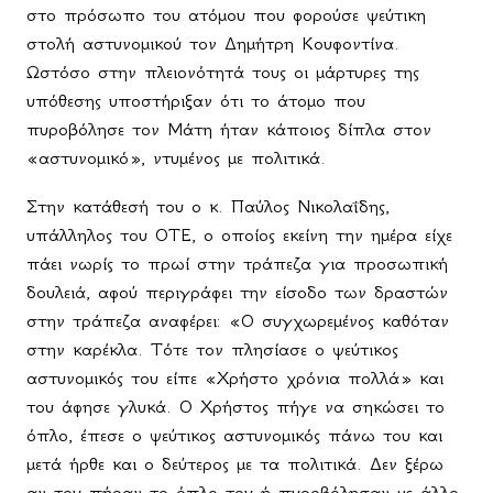
στο πρόσωπο του ατόμου που φορούσε ψεύτικη
στολή αστυνομικού τον Δημήτρη Κουφοντίνα.
Ωστόσο στην πλειονότητά τους οι μάρτυρες της
υπόθεσης υποστήριξαν ότι το άτομο που
πυροβόλησε τον Μάτη ήταν κάποιος δίπλα στον
«αστυνομικό», ντυμένος με πολιτικά.
Στην κατάθεσή του ο κ. Παύλος Νικολαΐδης,
υπάλληλος του
OTE
, ο οποίος εκείνη την ημέρα είχε
πάει νωρίς το πρωί στην τράπεζα για προσωπική
δουλειά, αφού περιγράφει την είσοδο των δραστών
στην τράπεζα αναφέρει: «
O
συγχωρεμένος καθόταν
στην καρέκλα. Τότε τον πλησίασε ο ψεύτικος
αστυνομικός του είπε «Χρήστο χρόνια πολλά» και
του άφησε γλυκά.
O
Χρήστος πήγε να σηκώσει το
όπλο, έπεσε ο ψεύτικος αστυνομικός πάνω του και
μετά ήρθε και ο δεύτερος με τα πολιτικά. Δεν ξέρω
αν του πήραν το όπλο του ή πυροβόλησαν με άλλο