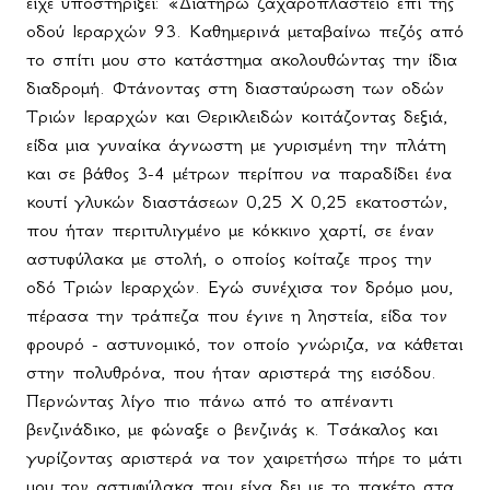
είχε υποστηρίξει: «Διατηρώ ζαχαροπλαστείο επί της
οδού Ιεραρχών 93. Καθημερινά μεταβαίνω πεζός από
το σπίτι μου στο κατάστημα ακολουθώντας την ίδια
διαδρομή. Φτάνοντας στη διασταύρωση των οδών
Τριών Ιεραρχών και Θερικλειδών κοιτάζοντας δεξιά,
είδα μια γυναίκα άγνωστη με γυρισμένη την πλάτη
και σε βάθος 3-
4 μέτρων
περίπου να παραδίδει ένα
κουτί γλυκών διαστάσεων 0,25 Χ
0,25 εκατοστών
,
που ήταν περιτυλιγμένο με κόκκινο χαρτί, σε έναν
αστυφύλακα με στολή, ο οποίος κοίταζε προς την
οδό Τριών Ιεραρχών. Εγώ συνέχισα τον δρόμο μου,
πέρασα την τράπεζα που έγινε η ληστεία, είδα τον
φρουρό - αστυνομικό, τον οποίο γνώριζα, να κάθεται
στην πολυθρόνα, που ήταν αριστερά της εισόδου.
Περνώντας λίγο πιο πάνω από το απέναντι
βενζινάδικο, με φώναξε ο βενζινάς κ. Τσάκαλος και
γυρίζοντας αριστερά να τον χαιρετήσω πήρε το μάτι
μου τον αστυφύλακα που είχα δει με το πακέτο στα