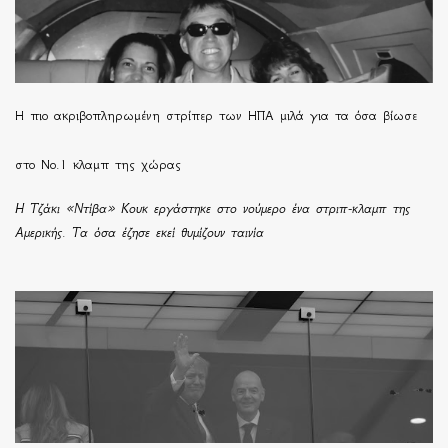
H πιο ακριβοπληρωμένη στρίπερ των ΗΠΑ μιλά για τα όσα βίωσε
στο Νο.1 κλαμπ της χώρας
Η Τζάκι «Ντίβα» Κουκ εργάστηκε στο νούμερο ένα στριπ-κλαμπ της
Αμερικής. Τα όσα έζησε εκεί θυμίζουν ταινία