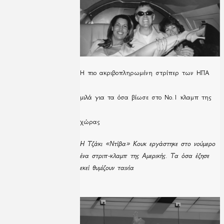
H πιο ακριβοπληρωμένη στρίπερ των ΗΠΑ
μιλά για τα όσα βίωσε στο Νο.1 κλαμπ της
χώρας
Η Τζάκι «Ντίβα» Κουκ εργάστηκε στο νούμερο
ένα στριπ-κλαμπ της Αμερικής. Τα όσα έζησε
εκεί θυμίζουν ταινία