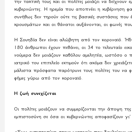
την τακτική τους και οι πολίτες μοιάζει να δείχνουν
κυβερνώντες. Η ηρεμία που αποπνέει η κυβέρνηση φαί
συνήθως δεν τηρούν ούτε τις βασικές συστάσεις που 
κρουσμάτων και οι θάνατοι αυξάνονται, οι φωνές που
Η Σουηδία δεν είναι αλώβητη από τον κοροναϊό. Ή
180 άνθρωποι έχουν πεθάνει, οι 34 το τελευταίο εικ
νούμερα δεν μοιάζουν καθόλου αμελητέα, ωστόσο ο 
ιατρικό του επιτελείο εκτιμούν ότι ακόμα δεν χρειάζ
μάλιστα πρόσφατα παρότρυνε τους πολίτες του να φε
φήμες γύρω από τον κοροναϊό.
Η ζωή συνεχίζεται
Οι πολίτες μοιάζουν να συμμερίζονται την άποψη τη
εμπιστοσύνη σε όσα οι κυβερνώντες αποφασίζουν γι’ 
«Έχω εμπιστοσύνη στους γιατρούς που δουλεύουν με 