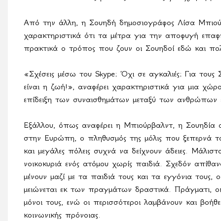
Από την άλλη, η Σουηδή δημοσιογράφος Λίσα Μπιο
χαρακτηριστικά ότι τα μέτρα για την αποφυγή επαφή
πρακτικά ο τρόπος που ζουν οι Σουηδοί εδώ και πο
«Σχέσεις μέσω του Skype; Όχι σε αγκαλιές; Για τους
είναι η ζωή!», αναφέρει χαρακτηριστικά για μια χώρα
επίδειξη των συναισθημάτων μεταξύ των ανθρώπων ε
Εξάλλου, όπως αναφέρει η Μπιούρβαλντ, η Σουηδία α
στην Ευρώπη, ο πληθυσμός της μόλις που ξεπερνά τα
και μεγάλες πόλεις συχνά να δείχνουν άδειες. Μάλιστ
νοικοκυριά ενός ατόμου χωρίς παιδιά. Σχεδόν απίθανο
μένουν μαζί με τα παιδιά τους και τα εγγόνια τους,
μειώνεται εκ των πραγμάτων δραστικά. Πράγματι, οι
μόνοι τους, ενώ οι περισσότεροι λαμβάνουν και βοή
κοινωνικής πρόνοιας.