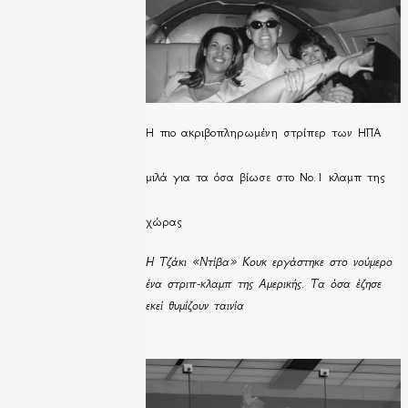
H πιο ακριβοπληρωμένη στρίπερ των ΗΠΑ
μιλά για τα όσα βίωσε στο Νο.1 κλαμπ της
χώρας
Η Τζάκι «Ντίβα» Κουκ εργάστηκε στο νούμερο
ένα στριπ-κλαμπ της Αμερικής. Τα όσα έζησε
εκεί θυμίζουν ταινία