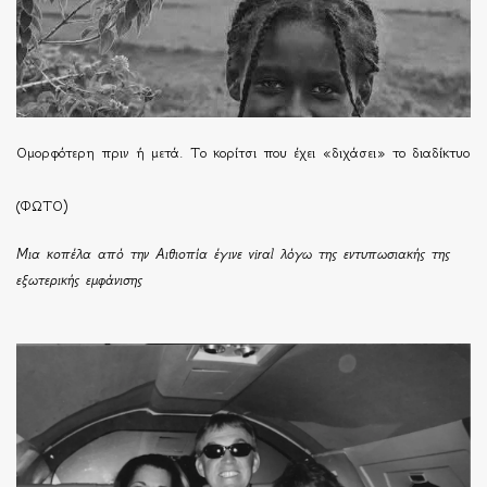
Ομορφότερη πριν ή μετά. Το κορίτσι που έχει «διχάσει» το διαδίκτυο
(ΦΩΤΟ)
Μια κοπέλα από την Αιθιοπία έγινε viral λόγω της εντυπωσιακής της
εξωτερικής εμφάνισης