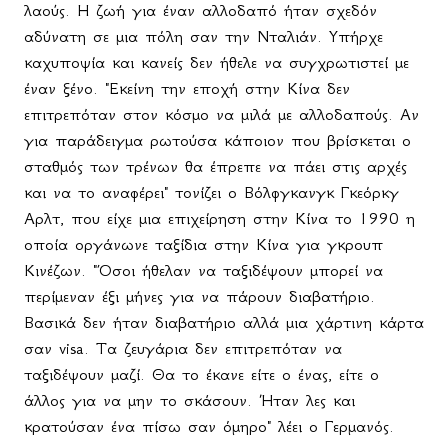
λαούς. Η ζωή για έναν αλλοδαπό ήταν σχεδόν
αδύνατη σε μια πόλη σαν την Νταλιάν. Υπήρχε
καχυποψία και κανείς δεν ήθελε να συγχρωτιστεί με
έναν ξένο. "Εκείνη την εποχή στην Κίνα δεν
επιτρεπόταν στον κόσμο να μιλά με αλλοδαπούς. Αν
για παράδειγμα ρωτούσα κάποιον που βρίσκεται ο
σταθμός των τρένων θα έπρεπε να πάει στις αρχές
και να το αναφέρει" τονίζει ο Βόλφγκανγκ Γκεόρκγ
Αρλτ, που είχε μια επιχείρηση στην Κίνα το 1990 η
οποία οργάνωνε ταξίδια στην Κίνα για γκρουπ
Κινέζων. "Όσοι ήθελαν να ταξιδέψουν μπορεί να
περίμεναν έξι μήνες για να πάρουν διαβατήριο.
Βασικά δεν ήταν διαβατήριο αλλά μια χάρτινη κάρτα
σαν
visa
. Τα ζευγάρια δεν επιτρεπόταν να
ταξιδέψουν μαζί. Θα το έκανε είτε ο ένας, είτε ο
άλλος για να μην το σκάσουν. Ήταν λες και
κρατούσαν ένα πίσω σαν όμηρο" λέει ο Γερμανός.