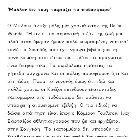
"Μάλλον δεν τους ταιριάζει το ποδόσφαιρο"
Ο Μπλουμ άντεξε μόλις μια χρονιά στην της
Dalian
Wanda
. "Ήταν η πιο σημαντική σεζόν της ζωή μου
αλλά όταν έφυγαν ήμουν πολύ κουρασμένος νοητικά"
τονίζει ο Σουηδός που έχει γράψει βιβλίο για τη
συγκεκριμένη περιπέτεια του. Πλέον τα πράγματα
είναι διαφορετικά. Τα συμβόλαια τεράστια, τα
γήπεδα σύγχρονα και οι πόλεις προσφέρουν ό,τι και
στη Δύση. Παρά το γεγονός όμως ότι εδώ και
πολλά χρόνια οι Κινέζοι επενδύουν εκατοντάδες
εκατομμύρια στο ποδόσφαιρο δεν φαίνεται να
υπάρχει η αναμενόμενη εξέλιξη. Ο πιο ειδικός να
δώσει απάντηση είναι ίσως ο Κάμερον Γουιλσον, ένας
Σκωτσέζος αθλητικογράφος που ζει και εργάζεται
στην Σανγκάη. "Τα εκατομμύρια δεν μπορούν να
διορθώσουν το γεγονός ότι απλά δεν υπάρχει καμία