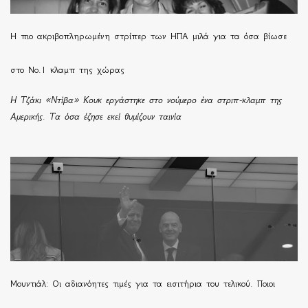
H πιο ακριβοπληρωμένη στρίπερ των ΗΠΑ μιλά για τα όσα βίωσε
στο Νο.1 κλαμπ της χώρας
Η Τζάκι «Ντίβα» Κουκ εργάστηκε στο νούμερο ένα στριπ-κλαμπ της
Αμερικής. Τα όσα έζησε εκεί θυμίζουν ταινία
Μουντιάλ: Οι αδιανόητες τιμές για τα εισιτήρια του τελικού. Ποιοι