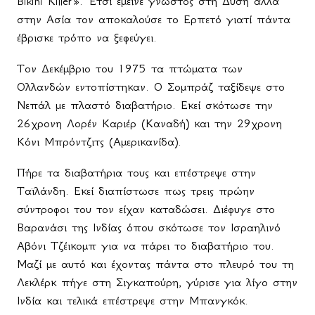
Β
ikini
Killer
». Έτσι έμεινε γνωστός στη Δύση αλλά
στην Ασία τον αποκαλούσε το Ερπετό γιατί πάντα
έβρισκε τρόπο να ξεφεύγει.
Τον Δεκέμβριο του 1975 τα πτώματα των
Ολλανδών εντοπίστηκαν. Ο Σομπράζ ταξίδεψε στο
Νεπάλ με πλαστό διαβατήριο. Εκεί σκότωσε την
26χρονη Λορέν Καριέρ (Καναδή) και την 29χρονη
Κόνι Μπρόντζιτς (Αμερικανίδα).
Πήρε τα διαβατήρια τους και επέστρεψε στην
Ταϊλάνδη. Εκεί διαπίστωσε πως τρεις πρώην
σύντροφοι του τον είχαν καταδώσει. Διέφυγε στο
Βαρανάσι της Ινδίας όπου σκότωσε τον Ισραηλινό
Αβόνι Τζέικομπ για να πάρει το διαβατήριο του.
Μαζί με αυτό και έχοντας πάντα στο πλευρό του τη
Λεκλέρκ πήγε στη Σιγκαπούρη, γύρισε για λίγο στην
Ινδία και τελικά επέστρεψε στην Μπανγκόκ.