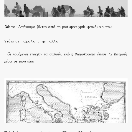
Galerne: Απόκοσμο βίντεο από το post-apocalyptic φαινόμενο που
χτύπησε παραλία στην Γαλλία
Οι λουόμενοι έτρεχαν να σωθούν, ενώ η θερμοκρασία έπεσε 12 βαθμούς
μέσα σε μισή ώρα