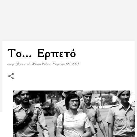
To... Ερπετό
αναρτήθηκε από
Wilson Wilson
Μαρτίου 05, 2021