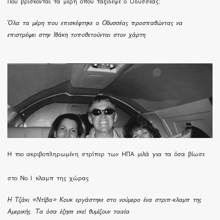
Πού βρίσκονται τα μέρη όπου ταξίδεψε ο Οδυσσέας;
Όλα τα μέρη που επισκέφτηκε ο Οδυσσέας προσπαθώντας να
επιστρέψει στην Ιθάκη τοποθετούνται στον χάρτη
H πιο ακριβοπληρωμένη στρίπερ των ΗΠΑ μιλά για τα όσα βίωσε
στο Νο.1 κλαμπ της χώρας
Η Τζάκι «Ντίβα» Κουκ εργάστηκε στο νούμερο ένα στριπ-κλαμπ της
Αμερικής. Τα όσα έζησε εκεί θυμίζουν ταινία