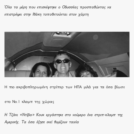
Όλα τα μέρη που επισκέφτηκε ο Οδυσσέας προσπαθώντας να
επιστρέψει στην Ιθάκη τοποθετούνται στον χάρτη
H πιο ακριβοπληρωμένη στρίπερ των ΗΠΑ μιλά για τα όσα βίωσε
στο Νο.1 κλαμπ της χώρας
Η Τζάκι «Ντίβα» Κουκ εργάστηκε στο νούμερο ένα στριπ-κλαμπ της
Αμερικής. Τα όσα έζησε εκεί θυμίζουν ταινία